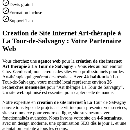
Devis gratuit
Formation incluse
Support 1 an
Création de Site Internet Art-thérapie à
La Tour-de-Salvagny : Votre Partenaire
Web
Vous cherchez une
agence web
pour la
création de site internet
Art-thérapie
à
La Tour-de-Salvagny
? Vous êtes au bon endroit.
Chez
GenLead
, nous créons des sites web professionnels pour les
Art-thérapie
qui génèrent des résultats. Avec
4
k habitants
à
La
Tour-de-Salvagny
, votre marché local représente environ
26
+
recherches mensuelles
pour "
Art-thérapie
La Tour-de-Salvagny
".
Un site web optimisé est essentiel pour capter cette demande.
Notre expertise en
création de site internet
à
La Tour-de-Salvagny
couvre tous types de projets : site vitrine pour présenter vos services,
site e-commerce pour vendre en ligne, site sur-mesure avec
fonctionnalités avancées. Nous livrons votre site en
4-6 semaines
,
avec un design moderne, une optimisation SEO dès le jour 1, et une
adaptation parfaite à tous les écrans.