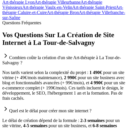
Art-thérapie Lyon
Art-thérapie Villeurbanne
Art-thérapie
Vénissieux
Art-thérapie Vaulx-en-Velin
Art-thérapie Saint-Priest
Art-
thérapie Caluire-et-Cuire
Art-thérapie Bron
Art-thérapie Villefranche-
sur-Saône
Questions Fréquentes
Vos Questions Sur La Création de Site
Internet à La Tour-de-Salvagny
Combien coûte la création d'un site Art-thérapie à La Tour-de-
Salvagny ?
Nos tarifs varient selon la complexité du projet :
1 490€
pour un site
vitrine (+ 49€/mois maintenance),
2 990€
pour un site business avec
blog et fonctionnalités avancées (+ 99€/mois), et
4 990€
pour un site
e-commerce complet (+ 199€/mois). Ces tarifs incluent le design, le
développement, le SEO, l'hébergement 1 an et la formation. Pas de
frais cachés.
Quel est le délai pour créer mon site internet ?
Le délai de création dépend de la formule :
2-3 semaines
pour un
site vitrine,
4-5 semaines
pour un site business, et
6-8 semaines