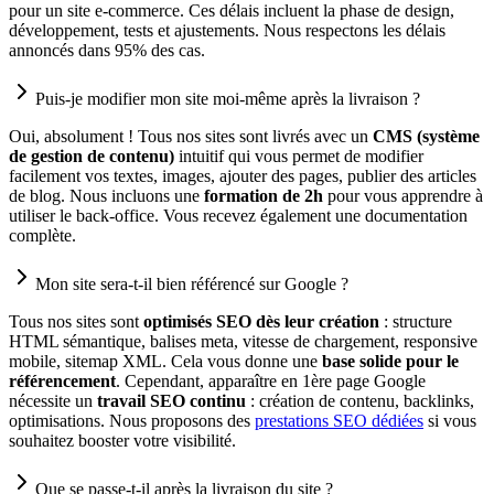
pour un site e-commerce. Ces délais incluent la phase de design,
développement, tests et ajustements. Nous respectons les délais
annoncés dans 95% des cas.
Puis-je modifier mon site moi-même après la livraison ?
Oui, absolument ! Tous nos sites sont livrés avec un
CMS (système
de gestion de contenu)
intuitif qui vous permet de modifier
facilement vos textes, images, ajouter des pages, publier des articles
de blog. Nous incluons une
formation de 2h
pour vous apprendre à
utiliser le back-office. Vous recevez également une documentation
complète.
Mon site sera-t-il bien référencé sur Google ?
Tous nos sites sont
optimisés SEO dès leur création
: structure
HTML sémantique, balises meta, vitesse de chargement, responsive
mobile, sitemap XML. Cela vous donne une
base solide pour le
référencement
. Cependant, apparaître en 1ère page Google
nécessite un
travail SEO continu
: création de contenu, backlinks,
optimisations. Nous proposons des
prestations SEO dédiées
si vous
souhaitez booster votre visibilité.
Que se passe-t-il après la livraison du site ?