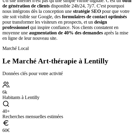
Un site internet n'est pas qu'une simple vitrine digitale. C'est un
outil
de génération de clients
disponible 24h/24, 7j/7. C'est pourquoi
nous intégrons dès la conception une
stratégie SEO
pour que votre
site soit visible sur Google, des
formulaires de contact optimisés
pour transformer les visiteurs en prospects, et un
design
professionnel
qui inspire confiance. Nos clients constatent en
moyenne une
augmentation de 40% des demandes
après la mise
en ligne de leur nouveau site.
Marché Local
Le Marché
Art-thérapie
à
Lentilly
Données clés pour votre activité
6
k
Habitants à
Lentilly
40
+
Recherches mensuelles estimées
60
€