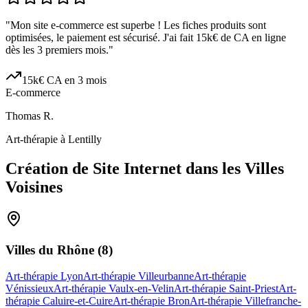
"
Mon site e-commerce est superbe ! Les fiches produits sont
optimisées, le paiement est sécurisé. J'ai fait 15k€ de CA en ligne
dès les 3 premiers mois.
"
15k€ CA en 3 mois
E-commerce
Thomas R.
Art-thérapie à Lentilly
Création de Site Internet dans les Villes
Voisines
Villes du
Rhône
(
8
)
Art-thérapie Lyon
Art-thérapie Villeurbanne
Art-thérapie
Vénissieux
Art-thérapie Vaulx-en-Velin
Art-thérapie Saint-Priest
Art-
thérapie Caluire-et-Cuire
Art-thérapie Bron
Art-thérapie Villefranche-