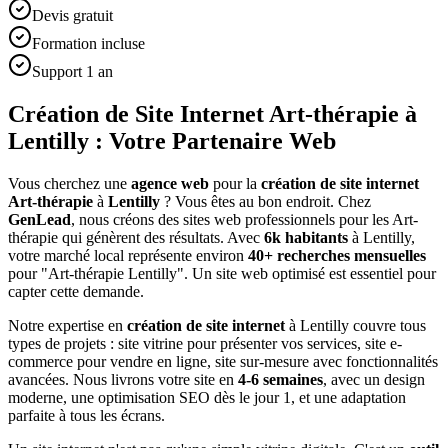
Devis gratuit
Formation incluse
Support 1 an
Création de Site Internet Art-thérapie à
Lentilly : Votre Partenaire Web
Vous cherchez une
agence web
pour la
création de site internet
Art-thérapie
à
Lentilly
? Vous êtes au bon endroit. Chez
GenLead
, nous créons des sites web professionnels pour les
Art-
thérapie
qui génèrent des résultats. Avec
6
k habitants
à
Lentilly
,
votre marché local représente environ
40
+ recherches mensuelles
pour "
Art-thérapie
Lentilly
". Un site web optimisé est essentiel pour
capter cette demande.
Notre expertise en
création de site internet
à
Lentilly
couvre tous
types de projets : site vitrine pour présenter vos services, site e-
commerce pour vendre en ligne, site sur-mesure avec fonctionnalités
avancées. Nous livrons votre site en
4-6 semaines
, avec un design
moderne, une optimisation SEO dès le jour 1, et une adaptation
parfaite à tous les écrans.