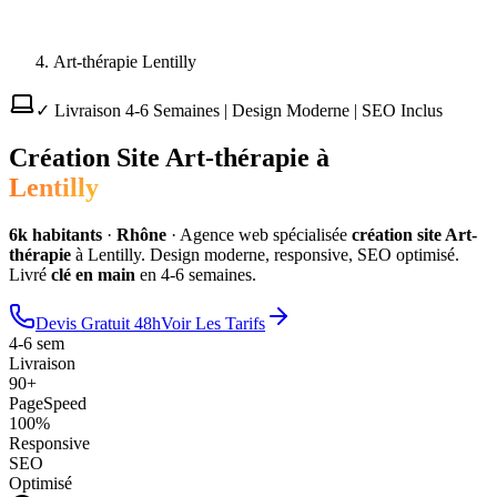
Art-thérapie Lentilly
✓ Livraison 4-6 Semaines | Design Moderne | SEO Inclus
Création Site
Art-thérapie
à
Lentilly
6
k habitants
·
Rhône
·
Agence web spécialisée
création site
Art-
thérapie
à
Lentilly
. Design moderne, responsive, SEO optimisé.
Livré
clé en main
en 4-6 semaines.
Devis Gratuit 48h
Voir Les Tarifs
4-6 sem
Livraison
90+
PageSpeed
100%
Responsive
SEO
Optimisé