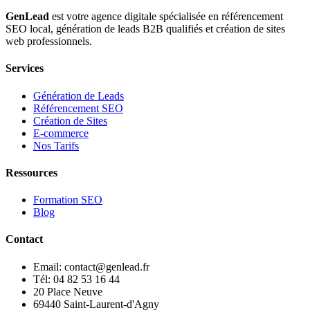
GenLead
est votre agence digitale spécialisée en
référencement
SEO local
,
génération de leads B2B qualifiés
et
création de sites
web professionnels
.
Services
Génération de Leads
Référencement SEO
Création de Sites
E-commerce
Nos Tarifs
Ressources
Formation SEO
Blog
Contact
Email: contact@genlead.fr
Tél: 04 82 53 16 44
20 Place Neuve
69440 Saint-Laurent-d'Agny