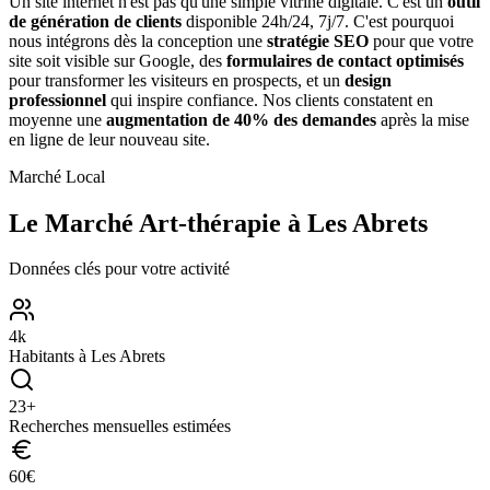
Un site internet n'est pas qu'une simple vitrine digitale. C'est un
outil
de génération de clients
disponible 24h/24, 7j/7. C'est pourquoi
nous intégrons dès la conception une
stratégie SEO
pour que votre
site soit visible sur Google, des
formulaires de contact optimisés
pour transformer les visiteurs en prospects, et un
design
professionnel
qui inspire confiance. Nos clients constatent en
moyenne une
augmentation de 40% des demandes
après la mise
en ligne de leur nouveau site.
Marché Local
Le Marché
Art-thérapie
à
Les Abrets
Données clés pour votre activité
4
k
Habitants à
Les Abrets
23
+
Recherches mensuelles estimées
60
€