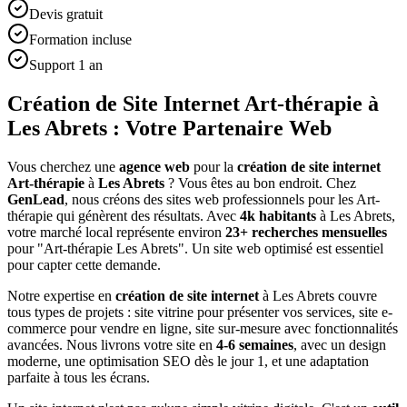
Devis gratuit
Formation incluse
Support 1 an
Création de Site Internet Art-thérapie à
Les Abrets : Votre Partenaire Web
Vous cherchez une
agence web
pour la
création de site internet
Art-thérapie
à
Les Abrets
? Vous êtes au bon endroit. Chez
GenLead
, nous créons des sites web professionnels pour les
Art-
thérapie
qui génèrent des résultats. Avec
4
k habitants
à
Les Abrets
,
votre marché local représente environ
23
+ recherches mensuelles
pour "
Art-thérapie
Les Abrets
". Un site web optimisé est essentiel
pour capter cette demande.
Notre expertise en
création de site internet
à
Les Abrets
couvre
tous types de projets : site vitrine pour présenter vos services, site e-
commerce pour vendre en ligne, site sur-mesure avec fonctionnalités
avancées. Nous livrons votre site en
4-6 semaines
, avec un design
moderne, une optimisation SEO dès le jour 1, et une adaptation
parfaite à tous les écrans.