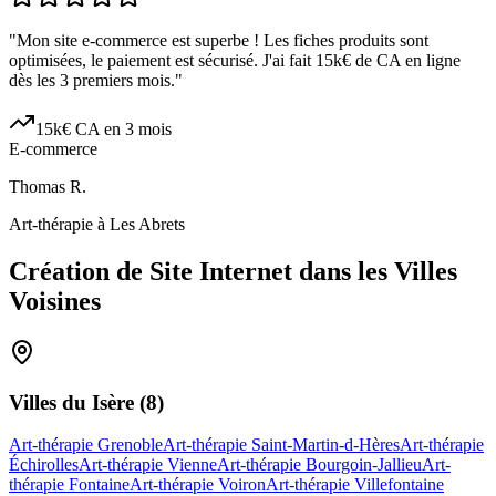
"
Mon site e-commerce est superbe ! Les fiches produits sont
optimisées, le paiement est sécurisé. J'ai fait 15k€ de CA en ligne
dès les 3 premiers mois.
"
15k€ CA en 3 mois
E-commerce
Thomas R.
Art-thérapie à Les Abrets
Création de Site Internet dans les Villes
Voisines
Villes du
Isère
(
8
)
Art-thérapie Grenoble
Art-thérapie Saint-Martin-d-Hères
Art-thérapie
Échirolles
Art-thérapie Vienne
Art-thérapie Bourgoin-Jallieu
Art-
thérapie Fontaine
Art-thérapie Voiron
Art-thérapie Villefontaine