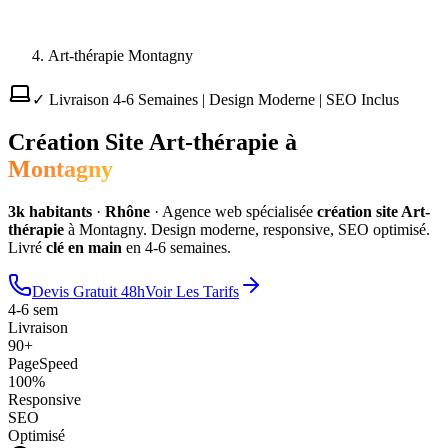
Art-thérapie Montagny
✓ Livraison 4-6 Semaines | Design Moderne | SEO Inclus
Création Site
Art-thérapie
à
Montagny
3
k habitants
·
Rhône
·
Agence web spécialisée
création site
Art-
thérapie
à
Montagny
. Design moderne, responsive, SEO optimisé.
Livré
clé en main
en 4-6 semaines.
Devis Gratuit 48h
Voir Les Tarifs
4-6 sem
Livraison
90+
PageSpeed
100%
Responsive
SEO
Optimisé