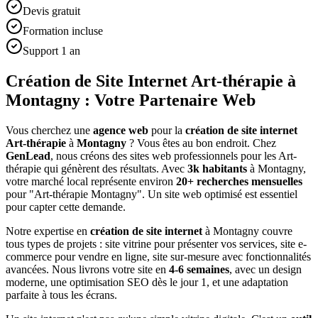
Devis gratuit
Formation incluse
Support 1 an
Création de Site Internet Art-thérapie à
Montagny : Votre Partenaire Web
Vous cherchez une
agence web
pour la
création de site internet
Art-thérapie
à
Montagny
? Vous êtes au bon endroit. Chez
GenLead
, nous créons des sites web professionnels pour les
Art-
thérapie
qui génèrent des résultats. Avec
3
k habitants
à
Montagny
,
votre marché local représente environ
20
+ recherches mensuelles
pour "
Art-thérapie
Montagny
". Un site web optimisé est essentiel
pour capter cette demande.
Notre expertise en
création de site internet
à
Montagny
couvre
tous types de projets : site vitrine pour présenter vos services, site e-
commerce pour vendre en ligne, site sur-mesure avec fonctionnalités
avancées. Nous livrons votre site en
4-6 semaines
, avec un design
moderne, une optimisation SEO dès le jour 1, et une adaptation
parfaite à tous les écrans.