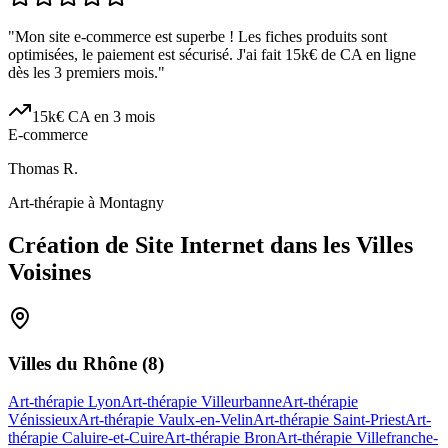
"
Mon site e-commerce est superbe ! Les fiches produits sont
optimisées, le paiement est sécurisé. J'ai fait 15k€ de CA en ligne
dès les 3 premiers mois.
"
15k€ CA en 3 mois
E-commerce
Thomas R.
Art-thérapie à Montagny
Création de Site Internet dans les Villes
Voisines
Villes du
Rhône
(
8
)
Art-thérapie Lyon
Art-thérapie Villeurbanne
Art-thérapie
Vénissieux
Art-thérapie Vaulx-en-Velin
Art-thérapie Saint-Priest
Art-
thérapie Caluire-et-Cuire
Art-thérapie Bron
Art-thérapie Villefranche-