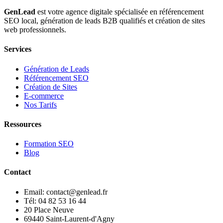
GenLead
est votre agence digitale spécialisée en
référencement
SEO local
,
génération de leads B2B qualifiés
et
création de sites
web professionnels
.
Services
Génération de Leads
Référencement SEO
Création de Sites
E-commerce
Nos Tarifs
Ressources
Formation SEO
Blog
Contact
Email: contact@genlead.fr
Tél: 04 82 53 16 44
20 Place Neuve
69440 Saint-Laurent-d'Agny