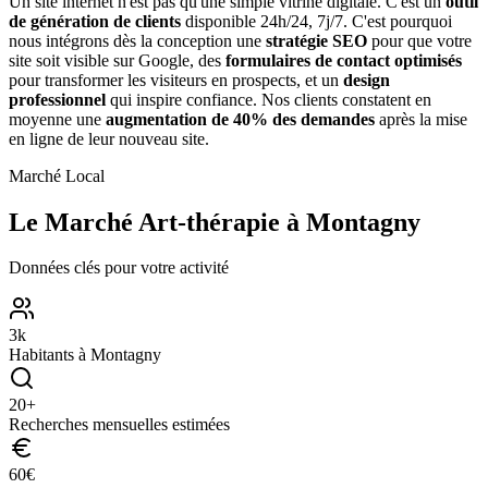
Un site internet n'est pas qu'une simple vitrine digitale. C'est un
outil
de génération de clients
disponible 24h/24, 7j/7. C'est pourquoi
nous intégrons dès la conception une
stratégie SEO
pour que votre
site soit visible sur Google, des
formulaires de contact optimisés
pour transformer les visiteurs en prospects, et un
design
professionnel
qui inspire confiance. Nos clients constatent en
moyenne une
augmentation de 40% des demandes
après la mise
en ligne de leur nouveau site.
Marché Local
Le Marché
Art-thérapie
à
Montagny
Données clés pour votre activité
3
k
Habitants à
Montagny
20
+
Recherches mensuelles estimées
60
€