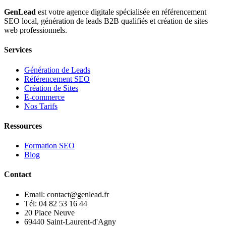
GenLead
est votre agence digitale spécialisée en
référencement
SEO local
,
génération de leads B2B qualifiés
et
création de sites
web professionnels
.
Services
Génération de Leads
Référencement SEO
Création de Sites
E-commerce
Nos Tarifs
Ressources
Formation SEO
Blog
Contact
Email: contact@genlead.fr
Tél: 04 82 53 16 44
20 Place Neuve
69440 Saint-Laurent-d'Agny