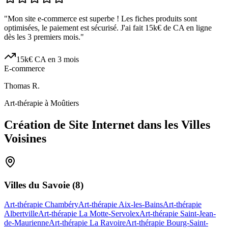
"
Mon site e-commerce est superbe ! Les fiches produits sont
optimisées, le paiement est sécurisé. J'ai fait 15k€ de CA en ligne
dès les 3 premiers mois.
"
15k€ CA en 3 mois
E-commerce
Thomas R.
Art-thérapie à Moûtiers
Création de Site Internet dans les Villes
Voisines
Villes du
Savoie
(
8
)
Art-thérapie Chambéry
Art-thérapie Aix-les-Bains
Art-thérapie
Albertville
Art-thérapie La Motte-Servolex
Art-thérapie Saint-Jean-
de-Maurienne
Art-thérapie La Ravoire
Art-thérapie Bourg-Saint-