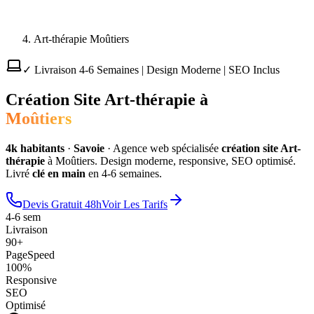
Art-thérapie Moûtiers
✓ Livraison 4-6 Semaines | Design Moderne | SEO Inclus
Création Site
Art-thérapie
à
Moûtiers
4
k habitants
·
Savoie
·
Agence web spécialisée
création site
Art-
thérapie
à
Moûtiers
. Design moderne, responsive, SEO optimisé.
Livré
clé en main
en 4-6 semaines.
Devis Gratuit 48h
Voir Les Tarifs
4-6 sem
Livraison
90+
PageSpeed
100%
Responsive
SEO
Optimisé