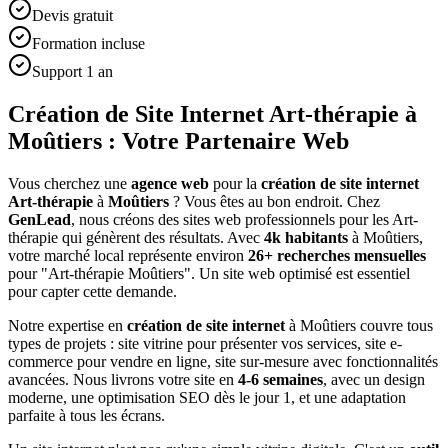
Devis gratuit
Formation incluse
Support 1 an
Création de Site Internet Art-thérapie à
Moûtiers : Votre Partenaire Web
Vous cherchez une
agence web
pour la
création de site internet
Art-thérapie
à
Moûtiers
? Vous êtes au bon endroit. Chez
GenLead
, nous créons des sites web professionnels pour les
Art-
thérapie
qui génèrent des résultats. Avec
4
k habitants
à
Moûtiers
,
votre marché local représente environ
26
+ recherches mensuelles
pour "
Art-thérapie
Moûtiers
". Un site web optimisé est essentiel
pour capter cette demande.
Notre expertise en
création de site internet
à
Moûtiers
couvre tous
types de projets : site vitrine pour présenter vos services, site e-
commerce pour vendre en ligne, site sur-mesure avec fonctionnalités
avancées. Nous livrons votre site en
4-6 semaines
, avec un design
moderne, une optimisation SEO dès le jour 1, et une adaptation
parfaite à tous les écrans.