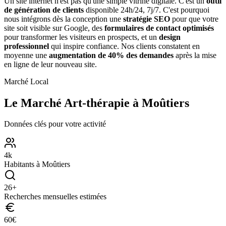
Un site internet n'est pas qu'une simple vitrine digitale. C'est un
outil
de génération de clients
disponible 24h/24, 7j/7. C'est pourquoi
nous intégrons dès la conception une
stratégie SEO
pour que votre
site soit visible sur Google, des
formulaires de contact optimisés
pour transformer les visiteurs en prospects, et un
design
professionnel
qui inspire confiance. Nos clients constatent en
moyenne une
augmentation de 40% des demandes
après la mise
en ligne de leur nouveau site.
Marché Local
Le Marché
Art-thérapie
à
Moûtiers
Données clés pour votre activité
4
k
Habitants à
Moûtiers
26
+
Recherches mensuelles estimées
60
€