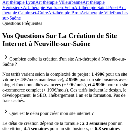
Art-thérapie Lyon
Art-thérapie Villeurbanne
Art-thérapie
Vénissieux
Art-thérapie Vaulx-en-Velin
Art-thérapie Saint-Priest
Art-
thérapie Caluire-et-Cuire
Art-thérapie Bron
Art-thérapie Villefranche-
sur-Saône
Questions Fréquentes
Vos Questions Sur La Création de Site
Internet à Neuville-sur-Saône
Combien coûte la création d'un site Art-thérapie à Neuville-sur-
Saône ?
Nos tarifs varient selon la complexité du projet :
1 490€
pour un site
vitrine (+ 49€/mois maintenance),
2 990€
pour un site business avec
blog et fonctionnalités avancées (+ 99€/mois), et
4 990€
pour un site
e-commerce complet (+ 199€/mois). Ces tarifs incluent le design, le
développement, le SEO, l'hébergement 1 an et la formation. Pas de
frais cachés.
Quel est le délai pour créer mon site internet ?
Le délai de création dépend de la formule :
2-3 semaines
pour un
site vitrine,
4-5 semaines
pour un site business, et
6-8 semaines