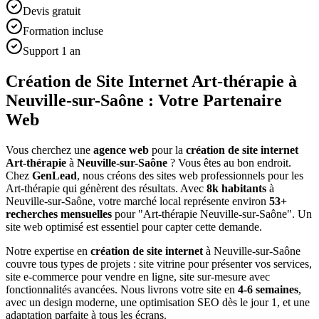
Devis gratuit
Formation incluse
Support 1 an
Création de Site Internet Art-thérapie à
Neuville-sur-Saône : Votre Partenaire
Web
Vous cherchez une
agence web
pour la
création de site internet
Art-thérapie
à
Neuville-sur-Saône
? Vous êtes au bon endroit.
Chez
GenLead
, nous créons des sites web professionnels pour les
Art-thérapie
qui génèrent des résultats. Avec
8
k habitants
à
Neuville-sur-Saône
, votre marché local représente environ
53
+
recherches mensuelles
pour "
Art-thérapie
Neuville-sur-Saône
". Un
site web optimisé est essentiel pour capter cette demande.
Notre expertise en
création de site internet
à
Neuville-sur-Saône
couvre tous types de projets : site vitrine pour présenter vos services,
site e-commerce pour vendre en ligne, site sur-mesure avec
fonctionnalités avancées. Nous livrons votre site en
4-6 semaines
,
avec un design moderne, une optimisation SEO dès le jour 1, et une
adaptation parfaite à tous les écrans.