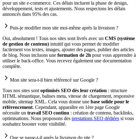
pour un site e-commerce. Ces délais incluent la phase de design,
développement, tests et ajustements. Nous respectons les délais
annoncés dans 95% des cas.
Puis-je modifier mon site moi-même après la livraison ?
Oui, absolument ! Tous nos sites sont livrés avec un
CMS (système
de gestion de contenu)
intuitif qui vous permet de modifier
facilement vos textes, images, ajouter des pages, publier des articles
de blog. Nous incluons une
formation de 2h
pour vous apprendre à
utiliser le back-office. Vous recevez également une documentation
complète.
Mon site sera-t-il bien référencé sur Google ?
Tous nos sites sont
optimisés SEO dès leur création
: structure
HTML sémantique, balises meta, vitesse de chargement, responsive
mobile, sitemap XML. Cela vous donne une
base solide pour le
référencement
. Cependant, apparaître en 1ère page Google
nécessite un
travail SEO continu
: création de contenu, backlinks,
optimisations. Nous proposons des
prestations SEO dédiées
si vous
souhaitez booster votre visibilité.
Que se passe-t-il après la livraison du site ?