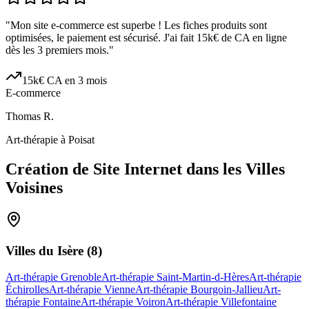
"
Mon site e-commerce est superbe ! Les fiches produits sont
optimisées, le paiement est sécurisé. J'ai fait 15k€ de CA en ligne
dès les 3 premiers mois.
"
15k€ CA en 3 mois
E-commerce
Thomas R.
Art-thérapie à Poisat
Création de Site Internet dans les Villes
Voisines
Villes du
Isère
(
8
)
Art-thérapie Grenoble
Art-thérapie Saint-Martin-d-Hères
Art-thérapie
Échirolles
Art-thérapie Vienne
Art-thérapie Bourgoin-Jallieu
Art-
thérapie Fontaine
Art-thérapie Voiron
Art-thérapie Villefontaine