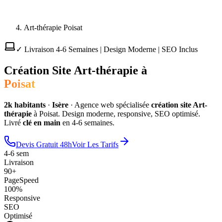
Art-thérapie Poisat
✓ Livraison 4-6 Semaines | Design Moderne | SEO Inclus
Création Site
Art-thérapie
à
Poisat
2
k habitants
·
Isère
·
Agence web spécialisée
création site
Art-
thérapie
à
Poisat
. Design moderne, responsive, SEO optimisé.
Livré
clé en main
en 4-6 semaines.
Devis Gratuit 48h
Voir Les Tarifs
4-6 sem
Livraison
90+
PageSpeed
100%
Responsive
SEO
Optimisé