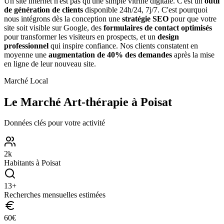
Un site internet n'est pas qu'une simple vitrine digitale. C'est un
outil
de génération de clients
disponible 24h/24, 7j/7. C'est pourquoi
nous intégrons dès la conception une
stratégie SEO
pour que votre
site soit visible sur Google, des
formulaires de contact optimisés
pour transformer les visiteurs en prospects, et un
design
professionnel
qui inspire confiance. Nos clients constatent en
moyenne une
augmentation de 40% des demandes
après la mise
en ligne de leur nouveau site.
Marché Local
Le Marché
Art-thérapie
à
Poisat
Données clés pour votre activité
2
k
Habitants à
Poisat
13
+
Recherches mensuelles estimées
60
€