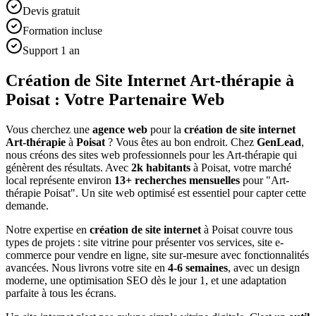
Devis gratuit
Formation incluse
Support 1 an
Création de Site Internet Art-thérapie à
Poisat : Votre Partenaire Web
Vous cherchez une
agence web
pour la
création de site internet
Art-thérapie
à
Poisat
? Vous êtes au bon endroit. Chez
GenLead
,
nous créons des sites web professionnels pour les
Art-thérapie
qui
génèrent des résultats. Avec
2
k habitants
à
Poisat
, votre marché
local représente environ
13
+ recherches mensuelles
pour "
Art-
thérapie
Poisat
". Un site web optimisé est essentiel pour capter cette
demande.
Notre expertise en
création de site internet
à
Poisat
couvre tous
types de projets : site vitrine pour présenter vos services, site e-
commerce pour vendre en ligne, site sur-mesure avec fonctionnalités
avancées. Nous livrons votre site en
4-6 semaines
, avec un design
moderne, une optimisation SEO dès le jour 1, et une adaptation
parfaite à tous les écrans.