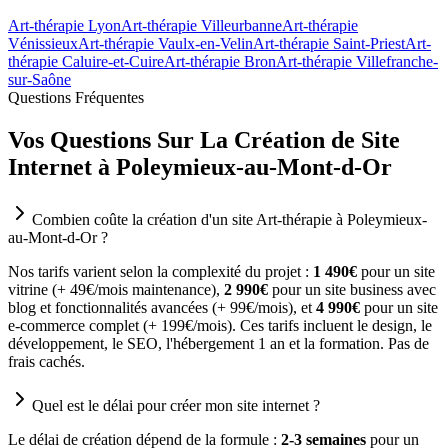
Art-thérapie Lyon
Art-thérapie Villeurbanne
Art-thérapie
Vénissieux
Art-thérapie Vaulx-en-Velin
Art-thérapie Saint-Priest
Art-
thérapie Caluire-et-Cuire
Art-thérapie Bron
Art-thérapie Villefranche-
sur-Saône
Questions Fréquentes
Vos Questions Sur La Création de Site
Internet à Poleymieux-au-Mont-d-Or
Combien coûte la création d'un site Art-thérapie à Poleymieux-
au-Mont-d-Or ?
Nos tarifs varient selon la complexité du projet :
1 490€
pour un site
vitrine (+ 49€/mois maintenance),
2 990€
pour un site business avec
blog et fonctionnalités avancées (+ 99€/mois), et
4 990€
pour un site
e-commerce complet (+ 199€/mois). Ces tarifs incluent le design, le
développement, le SEO, l'hébergement 1 an et la formation. Pas de
frais cachés.
Quel est le délai pour créer mon site internet ?
Le délai de création dépend de la formule :
2-3 semaines
pour un