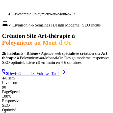
Art-thérapie Poleymieux-au-Mont-d-Or
✓ Livraison 4-6 Semaines | Design Moderne | SEO Inclus
Création Site
Art-thérapie
à
Poleymieux-au-Mont-d-Or
2
k habitants
·
Rhône
·
Agence web spécialisée
création site
Art-
thérapie
à
Poleymieux-au-Mont-d-Or
. Design moderne, responsive,
SEO optimisé. Livré
clé en main
en 4-6 semaines.
Devis Gratuit 48h
Voir Les Tarifs
4-6 sem
Livraison
90+
PageSpeed
100%
Responsive
SEO
Optimisé