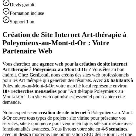
Devis gratuit
Formation incluse
Support 1 an
Création de Site Internet Art-thérapie à
Poleymieux-au-Mont-d-Or : Votre
Partenaire Web
Vous cherchez une
agence web
pour la
création de site internet
Art-thérapie
à
Poleymieux-au-Mont-d-Or
? Vous êtes au bon
endroit. Chez
GenLead
, nous créons des sites web professionnels
pour les
Art-thérapie
qui génèrent des résultats. Avec
2
k habitants
à
Poleymieux-au-Mont-d-Or
, votre marché local représente environ
10
+ recherches mensuelles
pour "
Art-thérapie
Poleymieux-au-
Mont-d-Or
". Un site web optimisé est essentiel pour capter cette
demande.
Notre expertise en
création de site internet
à
Poleymieux-au-Mont-
d-Or
couvre tous types de projets : site vitrine pour présenter vos
services, site e-commerce pour vendre en ligne, site sur-mesure avec
fonctionnalités avancées. Nous livrons votre site en
4-6 semaines
,
avec un design moderne, une optimisation SEO dès le jour 1, et une