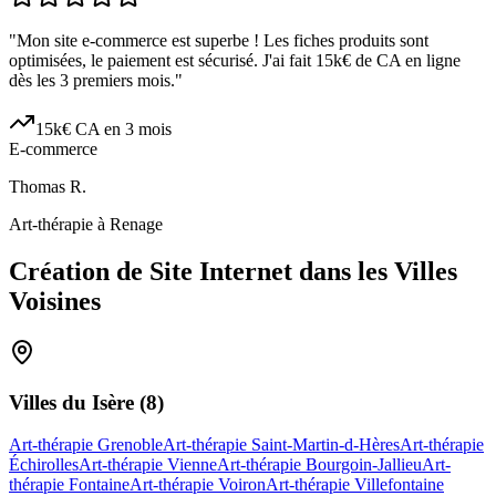
"
Mon site e-commerce est superbe ! Les fiches produits sont
optimisées, le paiement est sécurisé. J'ai fait 15k€ de CA en ligne
dès les 3 premiers mois.
"
15k€ CA en 3 mois
E-commerce
Thomas R.
Art-thérapie à Renage
Création de Site Internet dans les Villes
Voisines
Villes du
Isère
(
8
)
Art-thérapie Grenoble
Art-thérapie Saint-Martin-d-Hères
Art-thérapie
Échirolles
Art-thérapie Vienne
Art-thérapie Bourgoin-Jallieu
Art-
thérapie Fontaine
Art-thérapie Voiron
Art-thérapie Villefontaine