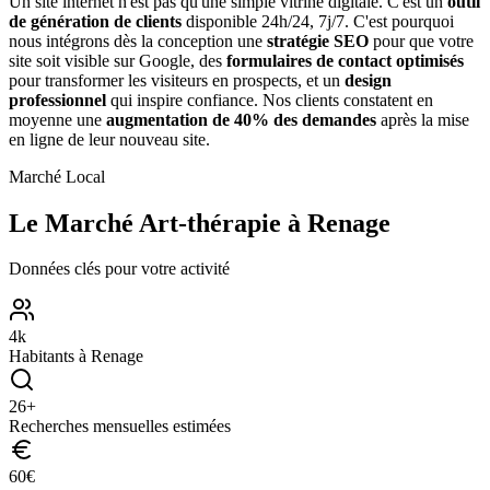
Un site internet n'est pas qu'une simple vitrine digitale. C'est un
outil
de génération de clients
disponible 24h/24, 7j/7. C'est pourquoi
nous intégrons dès la conception une
stratégie SEO
pour que votre
site soit visible sur Google, des
formulaires de contact optimisés
pour transformer les visiteurs en prospects, et un
design
professionnel
qui inspire confiance. Nos clients constatent en
moyenne une
augmentation de 40% des demandes
après la mise
en ligne de leur nouveau site.
Marché Local
Le Marché
Art-thérapie
à
Renage
Données clés pour votre activité
4
k
Habitants à
Renage
26
+
Recherches mensuelles estimées
60
€