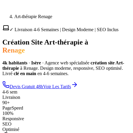
Art-thérapie Renage
✓ Livraison 4-6 Semaines | Design Moderne | SEO Inclus
Création Site
Art-thérapie
à
Renage
4
k habitants
·
Isère
·
Agence web spécialisée
création site
Art-
thérapie
à
Renage
. Design moderne, responsive, SEO optimisé.
Livré
clé en main
en 4-6 semaines.
Devis Gratuit 48h
Voir Les Tarifs
4-6 sem
Livraison
90+
PageSpeed
100%
Responsive
SEO
Optimisé