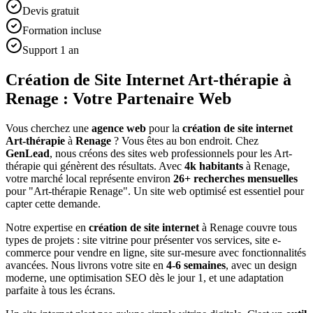
Devis gratuit
Formation incluse
Support 1 an
Création de Site Internet Art-thérapie à
Renage : Votre Partenaire Web
Vous cherchez une
agence web
pour la
création de site internet
Art-thérapie
à
Renage
? Vous êtes au bon endroit. Chez
GenLead
, nous créons des sites web professionnels pour les
Art-
thérapie
qui génèrent des résultats. Avec
4
k habitants
à
Renage
,
votre marché local représente environ
26
+ recherches mensuelles
pour "
Art-thérapie
Renage
". Un site web optimisé est essentiel pour
capter cette demande.
Notre expertise en
création de site internet
à
Renage
couvre tous
types de projets : site vitrine pour présenter vos services, site e-
commerce pour vendre en ligne, site sur-mesure avec fonctionnalités
avancées. Nous livrons votre site en
4-6 semaines
, avec un design
moderne, une optimisation SEO dès le jour 1, et une adaptation
parfaite à tous les écrans.