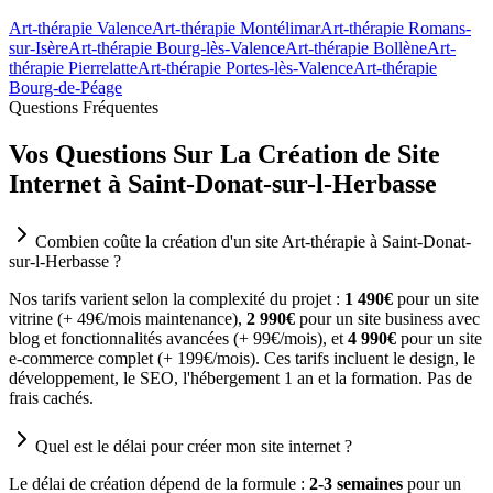
Art-thérapie Valence
Art-thérapie Montélimar
Art-thérapie Romans-
sur-Isère
Art-thérapie Bourg-lès-Valence
Art-thérapie Bollène
Art-
thérapie Pierrelatte
Art-thérapie Portes-lès-Valence
Art-thérapie
Bourg-de-Péage
Questions Fréquentes
Vos Questions Sur La Création de Site
Internet à Saint-Donat-sur-l-Herbasse
Combien coûte la création d'un site Art-thérapie à Saint-Donat-
sur-l-Herbasse ?
Nos tarifs varient selon la complexité du projet :
1 490€
pour un site
vitrine (+ 49€/mois maintenance),
2 990€
pour un site business avec
blog et fonctionnalités avancées (+ 99€/mois), et
4 990€
pour un site
e-commerce complet (+ 199€/mois). Ces tarifs incluent le design, le
développement, le SEO, l'hébergement 1 an et la formation. Pas de
frais cachés.
Quel est le délai pour créer mon site internet ?
Le délai de création dépend de la formule :
2-3 semaines
pour un