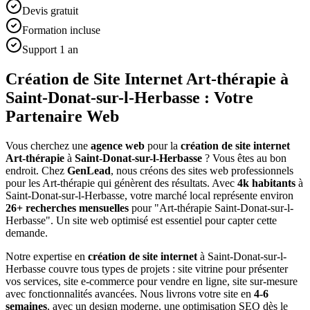
Devis gratuit
Formation incluse
Support 1 an
Création de Site Internet Art-thérapie à
Saint-Donat-sur-l-Herbasse : Votre
Partenaire Web
Vous cherchez une
agence web
pour la
création de site internet
Art-thérapie
à
Saint-Donat-sur-l-Herbasse
? Vous êtes au bon
endroit. Chez
GenLead
, nous créons des sites web professionnels
pour les
Art-thérapie
qui génèrent des résultats. Avec
4
k habitants
à
Saint-Donat-sur-l-Herbasse
, votre marché local représente environ
26
+ recherches mensuelles
pour "
Art-thérapie
Saint-Donat-sur-l-
Herbasse
". Un site web optimisé est essentiel pour capter cette
demande.
Notre expertise en
création de site internet
à
Saint-Donat-sur-l-
Herbasse
couvre tous types de projets : site vitrine pour présenter
vos services, site e-commerce pour vendre en ligne, site sur-mesure
avec fonctionnalités avancées. Nous livrons votre site en
4-6
semaines
, avec un design moderne, une optimisation SEO dès le