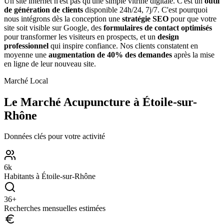
Un site internet n'est pas qu'une simple vitrine digitale. C'est un
outil
de génération de clients
disponible 24h/24, 7j/7. C'est pourquoi
nous intégrons dès la conception une
stratégie SEO
pour que votre
site soit visible sur Google, des
formulaires de contact optimisés
pour transformer les visiteurs en prospects, et un
design
professionnel
qui inspire confiance. Nos clients constatent en
moyenne une
augmentation de 40% des demandes
après la mise
en ligne de leur nouveau site.
Marché Local
Le Marché
Acupuncture
à
Étoile-sur-
Rhône
Données clés pour votre activité
6
k
Habitants à
Étoile-sur-Rhône
36
+
Recherches mensuelles estimées