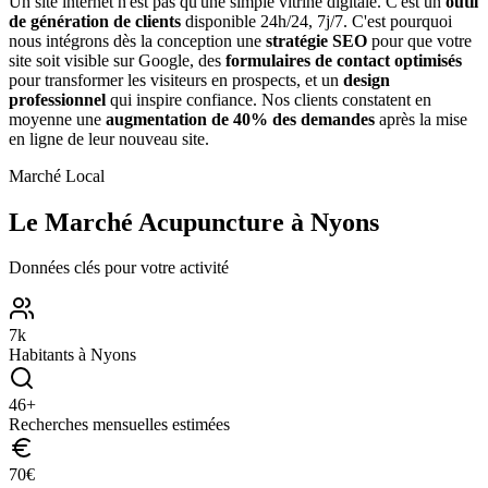
Un site internet n'est pas qu'une simple vitrine digitale. C'est un
outil
de génération de clients
disponible 24h/24, 7j/7. C'est pourquoi
nous intégrons dès la conception une
stratégie SEO
pour que votre
site soit visible sur Google, des
formulaires de contact optimisés
pour transformer les visiteurs en prospects, et un
design
professionnel
qui inspire confiance. Nos clients constatent en
moyenne une
augmentation de 40% des demandes
après la mise
en ligne de leur nouveau site.
Marché Local
Le Marché
Acupuncture
à
Nyons
Données clés pour votre activité
7
k
Habitants à
Nyons
46
+
Recherches mensuelles estimées
70
€