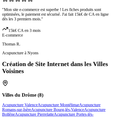
"
Mon site e-commerce est superbe ! Les fiches produits sont
optimisées, le paiement est sécurisé. J'ai fait 15k€ de CA en ligne
dès les 3 premiers mois.
"
15k€ CA en 3 mois
E-commerce
Thomas R.
Acupuncture à Nyons
Création de Site Internet dans les Villes
Voisines
Villes du
Drôme
(
8
)
Acupuncture Valence
Acupuncture Montélimar
Acupuncture
Romans-sur-Isère
Acupuncture Bourg-lès-Valence
Acupuncture
Bollène
Acupuncture Pierrelatte
Acupuncture Portes-lès-