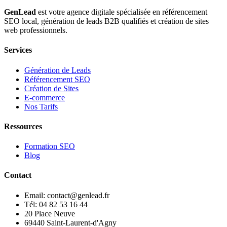
GenLead
est votre agence digitale spécialisée en
référencement
SEO local
,
génération de leads B2B qualifiés
et
création de sites
web professionnels
.
Services
Génération de Leads
Référencement SEO
Création de Sites
E-commerce
Nos Tarifs
Ressources
Formation SEO
Blog
Contact
Email: contact@genlead.fr
Tél: 04 82 53 16 44
20 Place Neuve
69440 Saint-Laurent-d'Agny