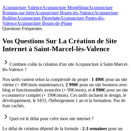
Acupuncture Valence
Acupuncture Montélimar
Acupuncture
Romans-sur-Isère
Acupuncture Bourg-lès-Valence
Acupuncture
Bollène
Acupuncture Pierrelatte
Acupuncture Portes-lès-
Valence
Acupuncture Bourg-de-Péage
Questions Fréquentes
Vos Questions Sur La Création de Site
Internet à Saint-Marcel-lès-Valence
Combien coûte la création d'un site Acupuncture à Saint-Marcel-
lès-Valence ?
Nos tarifs varient selon la complexité du projet :
1 490€
pour un site
vitrine (+ 49€/mois maintenance),
2 990€
pour un site business avec
blog et fonctionnalités avancées (+ 99€/mois), et
4 990€
pour un site
e-commerce complet (+ 199€/mois). Ces tarifs incluent le design, le
développement, le SEO, l'hébergement 1 an et la formation. Pas de
frais cachés.
Quel est le délai pour créer mon site internet ?
Le délai de création dépend de la formule :
2-3 semaines
pour un