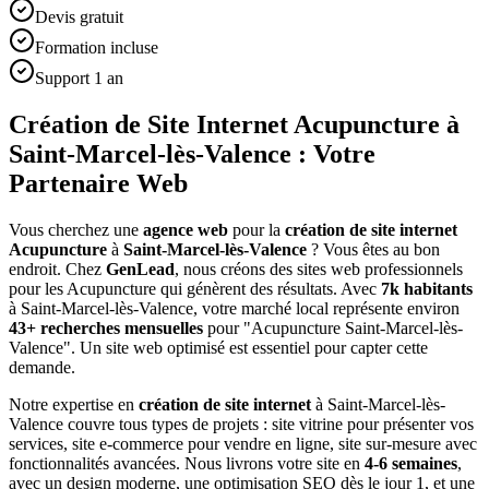
Devis gratuit
Formation incluse
Support 1 an
Création de Site Internet Acupuncture à
Saint-Marcel-lès-Valence : Votre
Partenaire Web
Vous cherchez une
agence web
pour la
création de site internet
Acupuncture
à
Saint-Marcel-lès-Valence
? Vous êtes au bon
endroit. Chez
GenLead
, nous créons des sites web professionnels
pour les
Acupuncture
qui génèrent des résultats. Avec
7
k habitants
à
Saint-Marcel-lès-Valence
, votre marché local représente environ
43
+ recherches mensuelles
pour "
Acupuncture
Saint-Marcel-lès-
Valence
". Un site web optimisé est essentiel pour capter cette
demande.
Notre expertise en
création de site internet
à
Saint-Marcel-lès-
Valence
couvre tous types de projets : site vitrine pour présenter vos
services, site e-commerce pour vendre en ligne, site sur-mesure avec
fonctionnalités avancées. Nous livrons votre site en
4-6 semaines
,
avec un design moderne, une optimisation SEO dès le jour 1, et une