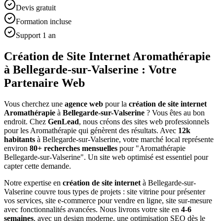
Devis gratuit
Formation incluse
Support 1 an
Création de Site Internet Aromathérapie
à Bellegarde-sur-Valserine : Votre
Partenaire Web
Vous cherchez une
agence web
pour la
création de site internet
Aromathérapie
à
Bellegarde-sur-Valserine
? Vous êtes au bon
endroit. Chez
GenLead
, nous créons des sites web professionnels
pour les
Aromathérapie
qui génèrent des résultats. Avec
12
k
habitants
à
Bellegarde-sur-Valserine
, votre marché local représente
environ
80
+ recherches mensuelles
pour "
Aromathérapie
Bellegarde-sur-Valserine
". Un site web optimisé est essentiel pour
capter cette demande.
Notre expertise en
création de site internet
à
Bellegarde-sur-
Valserine
couvre tous types de projets : site vitrine pour présenter
vos services, site e-commerce pour vendre en ligne, site sur-mesure
avec fonctionnalités avancées. Nous livrons votre site en
4-6
semaines
, avec un design moderne, une optimisation SEO dès le