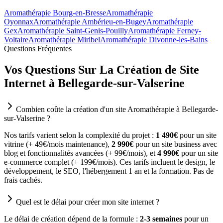
Aromathérapie Bourg-en-Bresse
Aromathérapie
Oyonnax
Aromathérapie Ambérieu-en-Bugey
Aromathérapie
Gex
Aromathérapie Saint-Genis-Pouilly
Aromathérapie Ferney-
Voltaire
Aromathérapie Miribel
Aromathérapie Divonne-les-Bains
Questions Fréquentes
Vos Questions Sur La Création de Site
Internet à Bellegarde-sur-Valserine
Combien coûte la création d'un site Aromathérapie à Bellegarde-
sur-Valserine ?
Nos tarifs varient selon la complexité du projet :
1 490€
pour un site
vitrine (+ 49€/mois maintenance),
2 990€
pour un site business avec
blog et fonctionnalités avancées (+ 99€/mois), et
4 990€
pour un site
e-commerce complet (+ 199€/mois). Ces tarifs incluent le design, le
développement, le SEO, l'hébergement 1 an et la formation. Pas de
frais cachés.
Quel est le délai pour créer mon site internet ?
Le délai de création dépend de la formule :
2-3 semaines
pour un