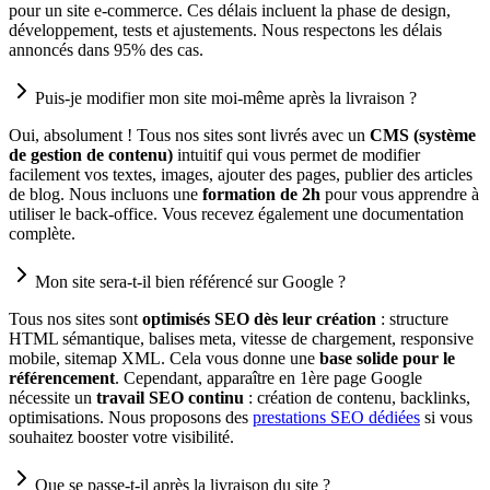
pour un site e-commerce. Ces délais incluent la phase de design,
développement, tests et ajustements. Nous respectons les délais
annoncés dans 95% des cas.
Puis-je modifier mon site moi-même après la livraison ?
Oui, absolument ! Tous nos sites sont livrés avec un
CMS (système
de gestion de contenu)
intuitif qui vous permet de modifier
facilement vos textes, images, ajouter des pages, publier des articles
de blog. Nous incluons une
formation de 2h
pour vous apprendre à
utiliser le back-office. Vous recevez également une documentation
complète.
Mon site sera-t-il bien référencé sur Google ?
Tous nos sites sont
optimisés SEO dès leur création
: structure
HTML sémantique, balises meta, vitesse de chargement, responsive
mobile, sitemap XML. Cela vous donne une
base solide pour le
référencement
. Cependant, apparaître en 1ère page Google
nécessite un
travail SEO continu
: création de contenu, backlinks,
optimisations. Nous proposons des
prestations SEO dédiées
si vous
souhaitez booster votre visibilité.
Que se passe-t-il après la livraison du site ?