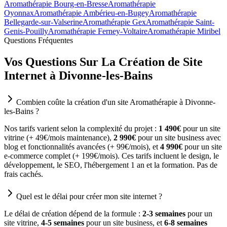
Aromathérapie Bourg-en-Bresse
Aromathérapie
Oyonnax
Aromathérapie Ambérieu-en-Bugey
Aromathérapie
Bellegarde-sur-Valserine
Aromathérapie Gex
Aromathérapie Saint-
Genis-Pouilly
Aromathérapie Ferney-Voltaire
Aromathérapie Miribel
Questions Fréquentes
Vos Questions Sur La Création de Site
Internet à Divonne-les-Bains
Combien coûte la création d'un site Aromathérapie à Divonne-
les-Bains ?
Nos tarifs varient selon la complexité du projet :
1 490€
pour un site
vitrine (+ 49€/mois maintenance),
2 990€
pour un site business avec
blog et fonctionnalités avancées (+ 99€/mois), et
4 990€
pour un site
e-commerce complet (+ 199€/mois). Ces tarifs incluent le design, le
développement, le SEO, l'hébergement 1 an et la formation. Pas de
frais cachés.
Quel est le délai pour créer mon site internet ?
Le délai de création dépend de la formule :
2-3 semaines
pour un
site vitrine,
4-5 semaines
pour un site business, et
6-8 semaines