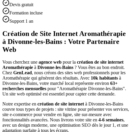
Devis gratuit
Formation incluse
Support 1 an
Création de Site Internet Aromathérapie
à Divonne-les-Bains : Votre Partenaire
Web
Vous cherchez une
agence web
pour la
création de site internet
Aromathérapie
à
Divonne-les-Bains
? Vous êtes au bon endroit.
Chez
GenLead
, nous créons des sites web professionnels pour les
Aromathérapie
qui génèrent des résultats. Avec
10
k habitants
à
Divonne-les-Bains
, votre marché local représente environ
63
+
recherches mensuelles
pour "
Aromathérapie
Divonne-les-Bains
".
Un site web optimisé est essentiel pour capter cette demande.
Notre expertise en
création de site internet
à
Divonne-les-Bains
couvre tous types de projets : site vitrine pour présenter vos services,
site e-commerce pour vendre en ligne, site sur-mesure avec
fonctionnalités avancées. Nous livrons votre site en
4-6 semaines
,
avec un design moderne, une optimisation SEO dès le jour 1, et une
adaptation parfaite à tous les écrans.