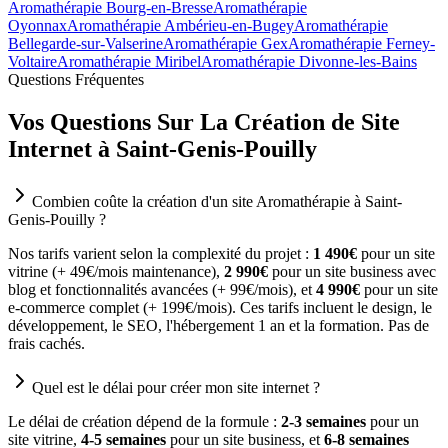
Aromathérapie Bourg-en-Bresse
Aromathérapie
Oyonnax
Aromathérapie Ambérieu-en-Bugey
Aromathérapie
Bellegarde-sur-Valserine
Aromathérapie Gex
Aromathérapie Ferney-
Voltaire
Aromathérapie Miribel
Aromathérapie Divonne-les-Bains
Questions Fréquentes
Vos Questions Sur La Création de Site
Internet à Saint-Genis-Pouilly
Combien coûte la création d'un site Aromathérapie à Saint-
Genis-Pouilly ?
Nos tarifs varient selon la complexité du projet :
1 490€
pour un site
vitrine (+ 49€/mois maintenance),
2 990€
pour un site business avec
blog et fonctionnalités avancées (+ 99€/mois), et
4 990€
pour un site
e-commerce complet (+ 199€/mois). Ces tarifs incluent le design, le
développement, le SEO, l'hébergement 1 an et la formation. Pas de
frais cachés.
Quel est le délai pour créer mon site internet ?
Le délai de création dépend de la formule :
2-3 semaines
pour un
site vitrine,
4-5 semaines
pour un site business, et
6-8 semaines