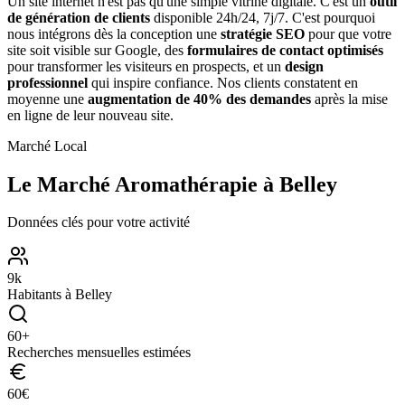
Un site internet n'est pas qu'une simple vitrine digitale. C'est un
outil
de génération de clients
disponible 24h/24, 7j/7. C'est pourquoi
nous intégrons dès la conception une
stratégie SEO
pour que votre
site soit visible sur Google, des
formulaires de contact optimisés
pour transformer les visiteurs en prospects, et un
design
professionnel
qui inspire confiance. Nos clients constatent en
moyenne une
augmentation de 40% des demandes
après la mise
en ligne de leur nouveau site.
Marché Local
Le Marché
Aromathérapie
à
Belley
Données clés pour votre activité
9
k
Habitants à
Belley
60
+
Recherches mensuelles estimées
60
€