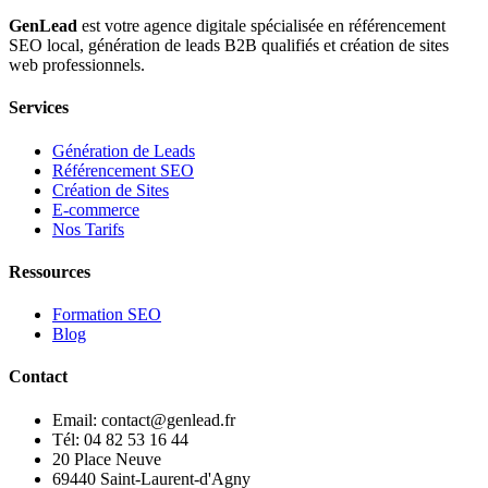
GenLead
est votre agence digitale spécialisée en
référencement
SEO local
,
génération de leads B2B qualifiés
et
création de sites
web professionnels
.
Services
Génération de Leads
Référencement SEO
Création de Sites
E-commerce
Nos Tarifs
Ressources
Formation SEO
Blog
Contact
Email: contact@genlead.fr
Tél: 04 82 53 16 44
20 Place Neuve
69440 Saint-Laurent-d'Agny