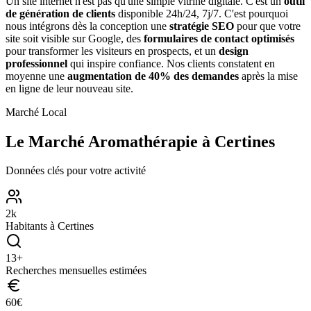
Un site internet n'est pas qu'une simple vitrine digitale. C'est un
outil
de génération de clients
disponible 24h/24, 7j/7. C'est pourquoi
nous intégrons dès la conception une
stratégie SEO
pour que votre
site soit visible sur Google, des
formulaires de contact optimisés
pour transformer les visiteurs en prospects, et un
design
professionnel
qui inspire confiance. Nos clients constatent en
moyenne une
augmentation de 40% des demandes
après la mise
en ligne de leur nouveau site.
Marché Local
Le Marché
Aromathérapie
à
Certines
Données clés pour votre activité
2
k
Habitants à
Certines
13
+
Recherches mensuelles estimées
60
€