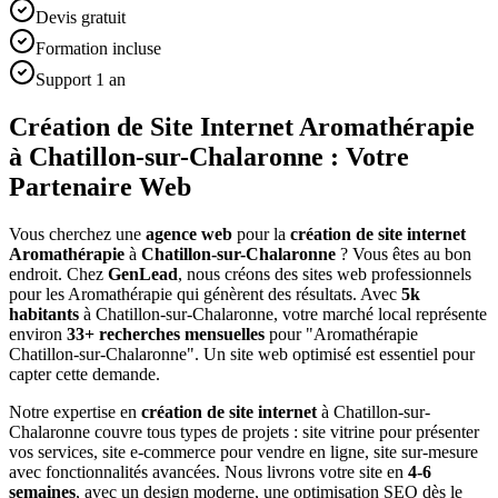
Devis gratuit
Formation incluse
Support 1 an
Création de Site Internet Aromathérapie
à Chatillon-sur-Chalaronne : Votre
Partenaire Web
Vous cherchez une
agence web
pour la
création de site internet
Aromathérapie
à
Chatillon-sur-Chalaronne
? Vous êtes au bon
endroit. Chez
GenLead
, nous créons des sites web professionnels
pour les
Aromathérapie
qui génèrent des résultats. Avec
5
k
habitants
à
Chatillon-sur-Chalaronne
, votre marché local représente
environ
33
+ recherches mensuelles
pour "
Aromathérapie
Chatillon-sur-Chalaronne
". Un site web optimisé est essentiel pour
capter cette demande.
Notre expertise en
création de site internet
à
Chatillon-sur-
Chalaronne
couvre tous types de projets : site vitrine pour présenter
vos services, site e-commerce pour vendre en ligne, site sur-mesure
avec fonctionnalités avancées. Nous livrons votre site en
4-6
semaines
, avec un design moderne, une optimisation SEO dès le