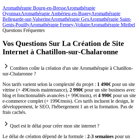
Aromathérapie Bourg-en-Bresse
Aromathérapie
Oyonnax
Aromathérapie Ambérieu-en-Bugey
Aromathérapie
Bellegarde-sur-Valserine
Aromathérapie Gex
Aromathérapie Saint-
Genis-Pouilly
Aromathérapie Ferney-Voltaire
Aromathérapie Miribel
Questions Fréquentes
Vos Questions Sur La Création de Site
Internet à Chatillon-sur-Chalaronne
Combien coûte la création d'un site Aromathérapie à Chatillon-
sur-Chalaronne ?
Nos tarifs varient selon la complexité du projet :
1 490€
pour un site
vitrine (+ 49€/mois maintenance),
2 990€
pour un site business avec
blog et fonctionnalités avancées (+ 99€/mois), et
4 990€
pour un site
e-commerce complet (+ 199€/mois). Ces tarifs incluent le design, le
développement, le SEO, l'hébergement 1 an et la formation. Pas de
frais cachés.
Quel est le délai pour créer mon site internet ?
Le délai de création dépend de la formule :
2-3 semaines
pour un