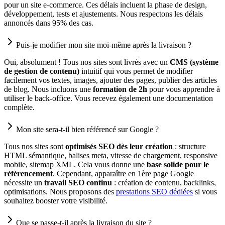
pour un site e-commerce. Ces délais incluent la phase de design,
développement, tests et ajustements. Nous respectons les délais
annoncés dans 95% des cas.
Puis-je modifier mon site moi-même après la livraison ?
Oui, absolument ! Tous nos sites sont livrés avec un
CMS (système
de gestion de contenu)
intuitif qui vous permet de modifier
facilement vos textes, images, ajouter des pages, publier des articles
de blog. Nous incluons une
formation de 2h
pour vous apprendre à
utiliser le back-office. Vous recevez également une documentation
complète.
Mon site sera-t-il bien référencé sur Google ?
Tous nos sites sont
optimisés SEO dès leur création
: structure
HTML sémantique, balises meta, vitesse de chargement, responsive
mobile, sitemap XML. Cela vous donne une
base solide pour le
référencement
. Cependant, apparaître en 1ère page Google
nécessite un
travail SEO continu
: création de contenu, backlinks,
optimisations. Nous proposons des
prestations SEO dédiées
si vous
souhaitez booster votre visibilité.
Que se passe-t-il après la livraison du site ?