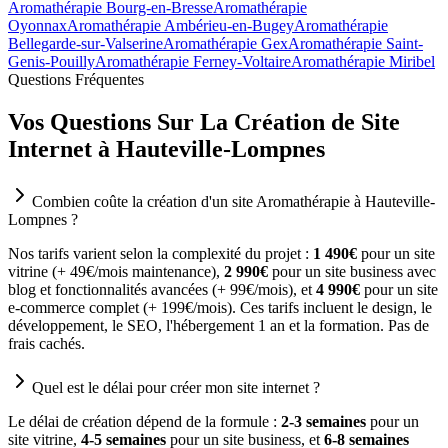
Aromathérapie Bourg-en-Bresse
Aromathérapie
Oyonnax
Aromathérapie Ambérieu-en-Bugey
Aromathérapie
Bellegarde-sur-Valserine
Aromathérapie Gex
Aromathérapie Saint-
Genis-Pouilly
Aromathérapie Ferney-Voltaire
Aromathérapie Miribel
Questions Fréquentes
Vos Questions Sur La Création de Site
Internet à Hauteville-Lompnes
Combien coûte la création d'un site Aromathérapie à Hauteville-
Lompnes ?
Nos tarifs varient selon la complexité du projet :
1 490€
pour un site
vitrine (+ 49€/mois maintenance),
2 990€
pour un site business avec
blog et fonctionnalités avancées (+ 99€/mois), et
4 990€
pour un site
e-commerce complet (+ 199€/mois). Ces tarifs incluent le design, le
développement, le SEO, l'hébergement 1 an et la formation. Pas de
frais cachés.
Quel est le délai pour créer mon site internet ?
Le délai de création dépend de la formule :
2-3 semaines
pour un
site vitrine,
4-5 semaines
pour un site business, et
6-8 semaines