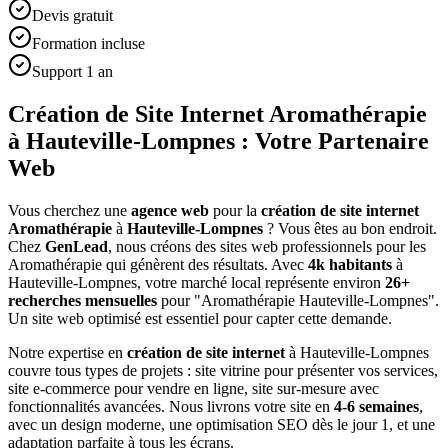
Devis gratuit
Formation incluse
Support 1 an
Création de Site Internet Aromathérapie
à Hauteville-Lompnes : Votre Partenaire
Web
Vous cherchez une
agence web
pour la
création de site internet
Aromathérapie
à
Hauteville-Lompnes
? Vous êtes au bon endroit.
Chez
GenLead
, nous créons des sites web professionnels pour les
Aromathérapie
qui génèrent des résultats. Avec
4
k habitants
à
Hauteville-Lompnes
, votre marché local représente environ
26
+
recherches mensuelles
pour "
Aromathérapie
Hauteville-Lompnes
".
Un site web optimisé est essentiel pour capter cette demande.
Notre expertise en
création de site internet
à
Hauteville-Lompnes
couvre tous types de projets : site vitrine pour présenter vos services,
site e-commerce pour vendre en ligne, site sur-mesure avec
fonctionnalités avancées. Nous livrons votre site en
4-6 semaines
,
avec un design moderne, une optimisation SEO dès le jour 1, et une
adaptation parfaite à tous les écrans.