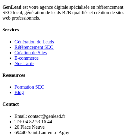
GenLead
est votre agence digitale spécialisée en
référencement
SEO local
,
génération de leads B2B qualifiés
et
création de sites
web professionnels
.
Services
Génération de Leads
Référencement SEO
Création de Sites
E-commerce
Nos Tarifs
Ressources
Formation SEO
Blog
Contact
Email: contact@genlead.fr
Tél: 04 82 53 16 44
20 Place Neuve
69440 Saint-Laurent-d'Agny