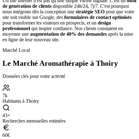
Un site internet n'est pas qu'une simple vitrine digitale. C'est un
outil
de génération de clients
disponible 24h/24, 7j/7. C'est pourquoi
nous intégrons dès la conception une
stratégie SEO
pour que votre
site soit visible sur Google, des
formulaires de contact optimisés
pour transformer les visiteurs en prospects, et un
design
professionnel
qui inspire confiance. Nos clients constatent en
moyenne une
augmentation de 40% des demandes
après la mise
en ligne de leur nouveau site.
Marché Local
Le Marché
Aromathérapie
à
Thoiry
Données clés pour votre activité
7
k
Habitants à
Thoiry
43
+
Recherches mensuelles estimées
60
€