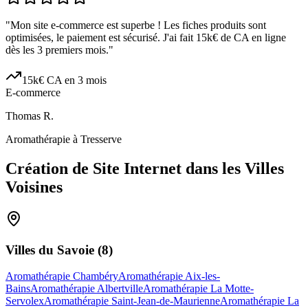
"
Mon site e-commerce est superbe ! Les fiches produits sont
optimisées, le paiement est sécurisé. J'ai fait 15k€ de CA en ligne
dès les 3 premiers mois.
"
15k€ CA en 3 mois
E-commerce
Thomas R.
Aromathérapie à Tresserve
Création de Site Internet dans les Villes
Voisines
Villes du
Savoie
(
8
)
Aromathérapie Chambéry
Aromathérapie Aix-les-
Bains
Aromathérapie Albertville
Aromathérapie La Motte-
Servolex
Aromathérapie Saint-Jean-de-Maurienne
Aromathérapie La