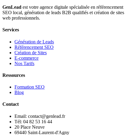
GenLead
est votre agence digitale spécialisée en
référencement
SEO local
,
génération de leads B2B qualifiés
et
création de sites
web professionnels
.
Services
Génération de Leads
Référencement SEO
Création de Sites
E-commerce
Nos Tarifs
Ressources
Formation SEO
Blog
Contact
Email: contact@genlead.fr
Tél: 04 82 53 16 44
20 Place Neuve
69440 Saint-Laurent-d'Agny