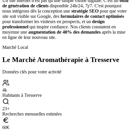
Un site internet n'est pas qu'une simple vitrine digitale. C'est un
outil
de génération de clients
disponible 24h/24, 7j/7. C'est pourquoi
nous intégrons dès la conception une
stratégie SEO
pour que votre
site soit visible sur Google, des
formulaires de contact optimisés
pour transformer les visiteurs en prospects, et un
design
professionnel
qui inspire confiance. Nos clients constatent en
moyenne une
augmentation de 40% des demandes
après la mise
en ligne de leur nouveau site.
Marché Local
Le Marché
Aromathérapie
à
Tresserve
Données clés pour votre activité
4
k
Habitants à
Tresserve
23
+
Recherches mensuelles estimées
60
€