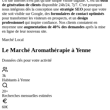
Un site internet n'est pas qu'une simple vitrine digitale. C'est un
outil
de génération de clients
disponible 24h/24, 7j/7. C'est pourquoi
nous intégrons dès la conception une
stratégie SEO
pour que votre
site soit visible sur Google, des
formulaires de contact optimisés
pour transformer les visiteurs en prospects, et un
design
professionnel
qui inspire confiance. Nos clients constatent en
moyenne une
augmentation de 40% des demandes
après la mise
en ligne de leur nouveau site.
Marché Local
Le Marché
Aromathérapie
à
Yenne
Données clés pour votre activité
3
k
Habitants à
Yenne
20
+
Recherches mensuelles estimées
60
€