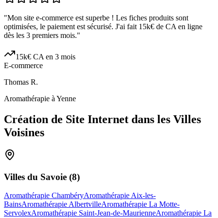
"
Mon site e-commerce est superbe ! Les fiches produits sont
optimisées, le paiement est sécurisé. J'ai fait 15k€ de CA en ligne
dès les 3 premiers mois.
"
15k€ CA en 3 mois
E-commerce
Thomas R.
Aromathérapie à Yenne
Création de Site Internet dans les Villes
Voisines
Villes du
Savoie
(
8
)
Aromathérapie Chambéry
Aromathérapie Aix-les-
Bains
Aromathérapie Albertville
Aromathérapie La Motte-
Servolex
Aromathérapie Saint-Jean-de-Maurienne
Aromathérapie La