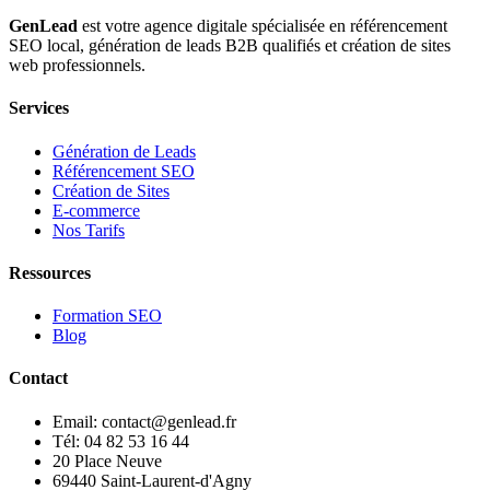
GenLead
est votre agence digitale spécialisée en
référencement
SEO local
,
génération de leads B2B qualifiés
et
création de sites
web professionnels
.
Services
Génération de Leads
Référencement SEO
Création de Sites
E-commerce
Nos Tarifs
Ressources
Formation SEO
Blog
Contact
Email: contact@genlead.fr
Tél: 04 82 53 16 44
20 Place Neuve
69440 Saint-Laurent-d'Agny