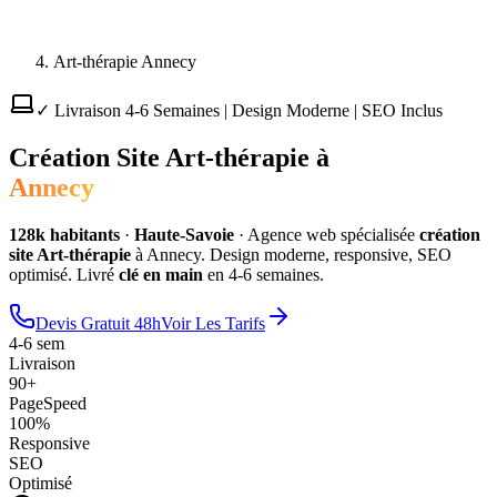
Art-thérapie Annecy
✓ Livraison 4-6 Semaines | Design Moderne | SEO Inclus
Création Site
Art-thérapie
à
Annecy
128
k habitants
·
Haute-Savoie
·
Agence web spécialisée
création
site
Art-thérapie
à
Annecy
. Design moderne, responsive, SEO
optimisé. Livré
clé en main
en 4-6 semaines.
Devis Gratuit 48h
Voir Les Tarifs
4-6 sem
Livraison
90+
PageSpeed
100%
Responsive
SEO
Optimisé