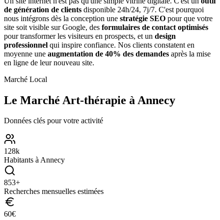
Un site internet n'est pas qu'une simple vitrine digitale. C'est un
outil
de génération de clients
disponible 24h/24, 7j/7. C'est pourquoi
nous intégrons dès la conception une
stratégie SEO
pour que votre
site soit visible sur Google, des
formulaires de contact optimisés
pour transformer les visiteurs en prospects, et un
design
professionnel
qui inspire confiance. Nos clients constatent en
moyenne une
augmentation de 40% des demandes
après la mise
en ligne de leur nouveau site.
Marché Local
Le Marché
Art-thérapie
à
Annecy
Données clés pour votre activité
128
k
Habitants à
Annecy
853
+
Recherches mensuelles estimées
60
€