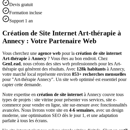
Devis gratuit
Formation incluse
Support 1 an
Création de Site Internet Art-thérapie à
Annecy : Votre Partenaire Web
Vous cherchez une
agence web
pour la
création de site internet
Art-thérapie
à
Annecy
? Vous êtes au bon endroit. Chez
GenLead
, nous créons des sites web professionnels pour les
Art-
thérapie
qui génèrent des résultats. Avec
128
k habitants
à
Annecy
,
votre marché local représente environ
853
+ recherches mensuelles
pour "
Art-thérapie
Annecy
". Un site web optimisé est essentiel pour
capter cette demande.
Notre expertise en
création de site internet
à
Annecy
couvre tous
types de projets : site vitrine pour présenter vos services, site e-
commerce pour vendre en ligne, site sur-mesure avec fonctionnalités
avancées. Nous livrons votre site en
4-6 semaines
, avec un design
moderne, une optimisation SEO dès le jour 1, et une adaptation
parfaite à tous les écrans.