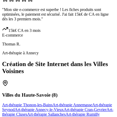
"
Mon site e-commerce est superbe ! Les fiches produits sont
optimisées, le paiement est sécurisé. J'ai fait 15k€ de CA en ligne
dès les 3 premiers mois.
"
15k€ CA en 3 mois
E-commerce
Thomas R.
Art-thérapie à Annecy
Création de Site Internet dans les Villes
Voisines
Villes du
Haute-Savoie
(
8
)
Art-thérapie Thonon-les-Bains
Art-thérapie Annemasse
Art-thérapie
Seynod
Art-thérapie Annecy-le-Vieux
Art-thérapie Cran-Gevrier
Art-
thérapie Cluses
Art-thérapie Sallanches
Art-thérapie Rumilly