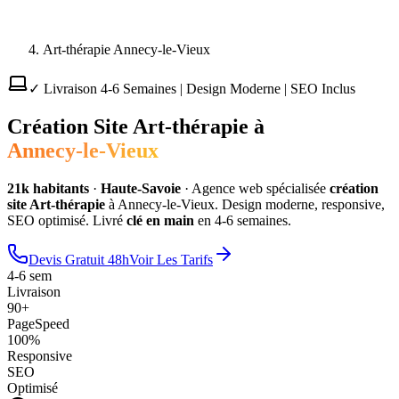
Art-thérapie Annecy-le-Vieux
✓ Livraison 4-6 Semaines | Design Moderne | SEO Inclus
Création Site
Art-thérapie
à
Annecy-le-Vieux
21
k habitants
·
Haute-Savoie
·
Agence web spécialisée
création
site
Art-thérapie
à
Annecy-le-Vieux
. Design moderne, responsive,
SEO optimisé. Livré
clé en main
en 4-6 semaines.
Devis Gratuit 48h
Voir Les Tarifs
4-6 sem
Livraison
90+
PageSpeed
100%
Responsive
SEO
Optimisé