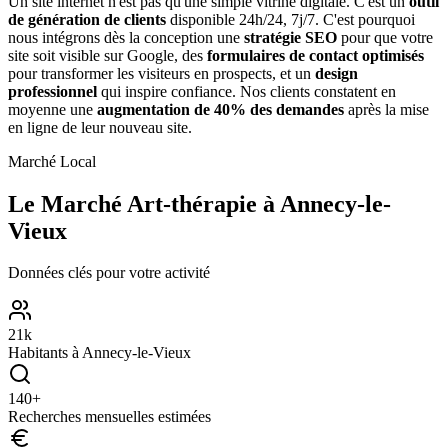
Un site internet n'est pas qu'une simple vitrine digitale. C'est un
outil
de génération de clients
disponible 24h/24, 7j/7. C'est pourquoi
nous intégrons dès la conception une
stratégie SEO
pour que votre
site soit visible sur Google, des
formulaires de contact optimisés
pour transformer les visiteurs en prospects, et un
design
professionnel
qui inspire confiance. Nos clients constatent en
moyenne une
augmentation de 40% des demandes
après la mise
en ligne de leur nouveau site.
Marché Local
Le Marché
Art-thérapie
à
Annecy-le-
Vieux
Données clés pour votre activité
21
k
Habitants à
Annecy-le-Vieux
140
+
Recherches mensuelles estimées