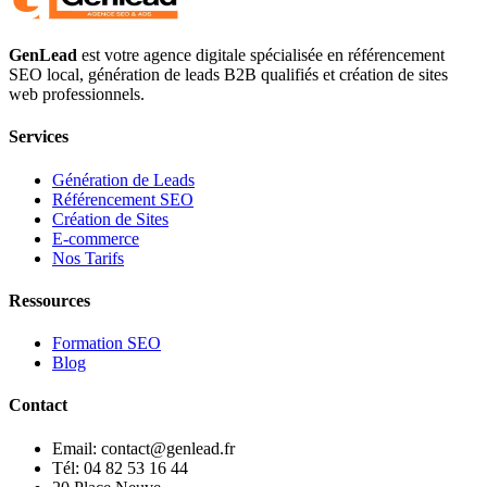
GenLead
est votre agence digitale spécialisée en
référencement
SEO local
,
génération de leads B2B qualifiés
et
création de sites
web professionnels
.
Services
Génération de Leads
Référencement SEO
Création de Sites
E-commerce
Nos Tarifs
Ressources
Formation SEO
Blog
Contact
Email: contact@genlead.fr
Tél: 04 82 53 16 44