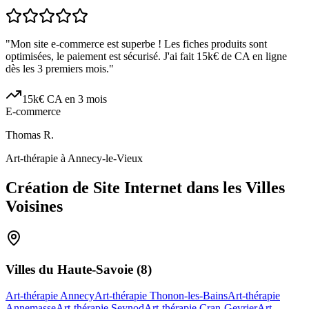
"
Mon site e-commerce est superbe ! Les fiches produits sont
optimisées, le paiement est sécurisé. J'ai fait 15k€ de CA en ligne
dès les 3 premiers mois.
"
15k€ CA en 3 mois
E-commerce
Thomas R.
Art-thérapie à Annecy-le-Vieux
Création de Site Internet dans les Villes
Voisines
Villes du
Haute-Savoie
(
8
)
Art-thérapie Annecy
Art-thérapie Thonon-les-Bains
Art-thérapie
Annemasse
Art-thérapie Seynod
Art-thérapie Cran-Gevrier
Art-