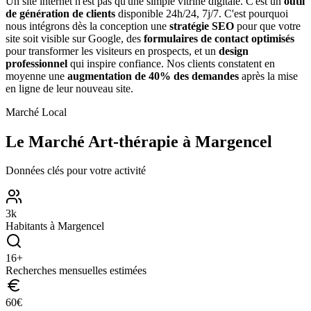
Un site internet n'est pas qu'une simple vitrine digitale. C'est un
outil
de génération de clients
disponible 24h/24, 7j/7. C'est pourquoi
nous intégrons dès la conception une
stratégie SEO
pour que votre
site soit visible sur Google, des
formulaires de contact optimisés
pour transformer les visiteurs en prospects, et un
design
professionnel
qui inspire confiance. Nos clients constatent en
moyenne une
augmentation de 40% des demandes
après la mise
en ligne de leur nouveau site.
Marché Local
Le Marché
Art-thérapie
à
Margencel
Données clés pour votre activité
3
k
Habitants à
Margencel
16
+
Recherches mensuelles estimées
60
€