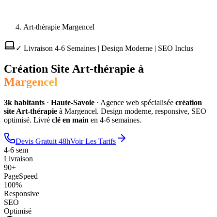
Art-thérapie Margencel
✓ Livraison 4-6 Semaines | Design Moderne | SEO Inclus
Création Site
Art-thérapie
à
Margencel
3
k habitants
·
Haute-Savoie
·
Agence web spécialisée
création
site
Art-thérapie
à
Margencel
. Design moderne, responsive, SEO
optimisé. Livré
clé en main
en 4-6 semaines.
Devis Gratuit 48h
Voir Les Tarifs
4-6 sem
Livraison
90+
PageSpeed
100%
Responsive
SEO
Optimisé