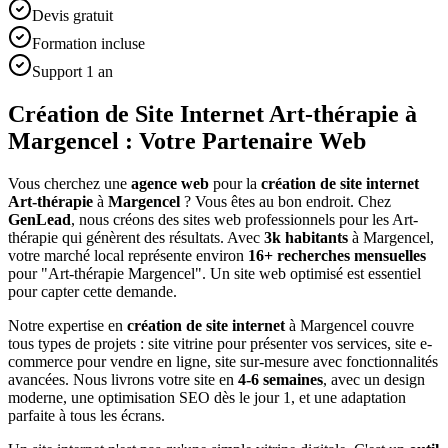
Devis gratuit
Formation incluse
Support 1 an
Création de Site Internet Art-thérapie à
Margencel : Votre Partenaire Web
Vous cherchez une
agence web
pour la
création de site internet
Art-thérapie
à
Margencel
? Vous êtes au bon endroit. Chez
GenLead
, nous créons des sites web professionnels pour les
Art-
thérapie
qui génèrent des résultats. Avec
3
k habitants
à
Margencel
,
votre marché local représente environ
16
+ recherches mensuelles
pour "
Art-thérapie
Margencel
". Un site web optimisé est essentiel
pour capter cette demande.
Notre expertise en
création de site internet
à
Margencel
couvre
tous types de projets : site vitrine pour présenter vos services, site e-
commerce pour vendre en ligne, site sur-mesure avec fonctionnalités
avancées. Nous livrons votre site en
4-6 semaines
, avec un design
moderne, une optimisation SEO dès le jour 1, et une adaptation
parfaite à tous les écrans.