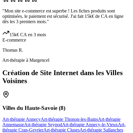
"
Mon site e-commerce est superbe ! Les fiches produits sont
optimisées, le paiement est sécurisé. J'ai fait 15k€ de CA en ligne
dès les 3 premiers mois.
"
15k€ CA en 3 mois
E-commerce
Thomas R.
Art-thérapie à Margencel
Création de Site Internet dans les Villes
Voisines
Villes du
Haute-Savoie
(
8
)
Art-thérapie Annecy
Art-thérapie Thonon-les-Bains
Art-thérapie
Annemasse
Art-thérapie Seynod
Art-thérapie Annecy-le-Vieux
Art-
thérapie Cran-Gevrier
Art-thérapie Cluses
Art-thérapie Sallanches