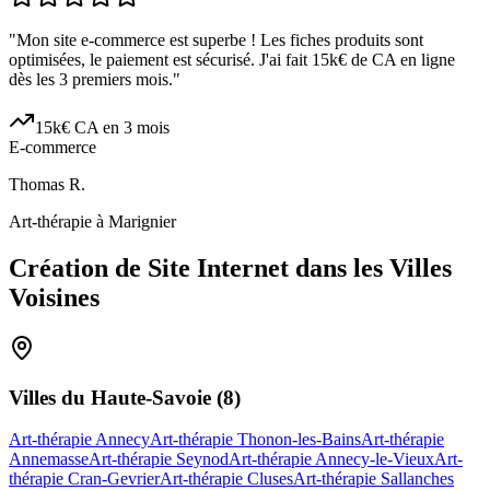
"
Mon site e-commerce est superbe ! Les fiches produits sont
optimisées, le paiement est sécurisé. J'ai fait 15k€ de CA en ligne
dès les 3 premiers mois.
"
15k€ CA en 3 mois
E-commerce
Thomas R.
Art-thérapie à Marignier
Création de Site Internet dans les Villes
Voisines
Villes du
Haute-Savoie
(
8
)
Art-thérapie Annecy
Art-thérapie Thonon-les-Bains
Art-thérapie
Annemasse
Art-thérapie Seynod
Art-thérapie Annecy-le-Vieux
Art-
thérapie Cran-Gevrier
Art-thérapie Cluses
Art-thérapie Sallanches