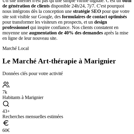
Un site internet n'est pas qu'une simple vitrine digitale. C'est un
outil
de génération de clients
disponible 24h/24, 7j/7. C'est pourquoi
nous intégrons dès la conception une
stratégie SEO
pour que votre
site soit visible sur Google, des
formulaires de contact optimisés
pour transformer les visiteurs en prospects, et un
design
professionnel
qui inspire confiance. Nos clients constatent en
moyenne une
augmentation de 40% des demandes
après la mise
en ligne de leur nouveau site.
Marché Local
Le Marché
Art-thérapie
à
Marignier
Données clés pour votre activité
7
k
Habitants à
Marignier
43
+
Recherches mensuelles estimées
60
€