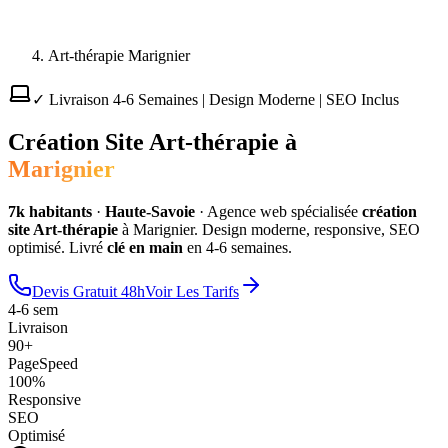
Art-thérapie Marignier
✓ Livraison 4-6 Semaines | Design Moderne | SEO Inclus
Création Site
Art-thérapie
à
Marignier
7
k habitants
·
Haute-Savoie
·
Agence web spécialisée
création
site
Art-thérapie
à
Marignier
. Design moderne, responsive, SEO
optimisé. Livré
clé en main
en 4-6 semaines.
Devis Gratuit 48h
Voir Les Tarifs
4-6 sem
Livraison
90+
PageSpeed
100%
Responsive
SEO
Optimisé