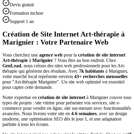
Devis gratuit
Formation incluse
Support 1 an
Création de Site Internet Art-thérapie à
Marignier : Votre Partenaire Web
Vous cherchez une
agence web
pour la
création de site internet
Art-thérapie
à
Marignier
? Vous êtes au bon endroit. Chez
GenLead
, nous créons des sites web professionnels pour les
Art-
thérapie
qui génèrent des résultats. Avec
7
k habitants
à
Marignier
,
votre marché local représente environ
43
+ recherches mensuelles
pour "
Art-thérapie
Marignier
". Un site web optimisé est essentiel
pour capter cette demande.
Notre expertise en
création de site internet
à
Marignier
couvre tous
types de projets : site vitrine pour présenter vos services, site e-
commerce pour vendre en ligne, site sur-mesure avec fonctionnalités
avancées. Nous livrons votre site en
4-6 semaines
, avec un design
moderne, une optimisation SEO dès le jour 1, et une adaptation
parfaite à tous les écrans.