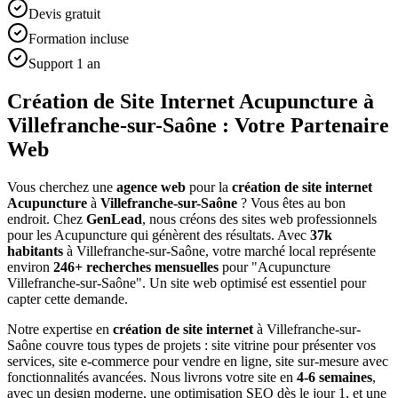
Devis gratuit
Formation incluse
Support 1 an
Création de Site Internet Acupuncture à
Villefranche-sur-Saône : Votre Partenaire
Web
Vous cherchez une
agence web
pour la
création de site internet
Acupuncture
à
Villefranche-sur-Saône
? Vous êtes au bon
endroit. Chez
GenLead
, nous créons des sites web professionnels
pour les
Acupuncture
qui génèrent des résultats. Avec
37
k
habitants
à
Villefranche-sur-Saône
, votre marché local représente
environ
246
+ recherches mensuelles
pour "
Acupuncture
Villefranche-sur-Saône
". Un site web optimisé est essentiel pour
capter cette demande.
Notre expertise en
création de site internet
à
Villefranche-sur-
Saône
couvre tous types de projets : site vitrine pour présenter vos
services, site e-commerce pour vendre en ligne, site sur-mesure avec
fonctionnalités avancées. Nous livrons votre site en
4-6 semaines
,
avec un design moderne, une optimisation SEO dès le jour 1, et une