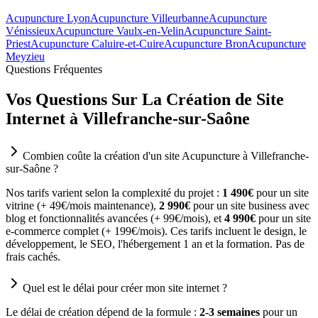
Acupuncture Lyon
Acupuncture Villeurbanne
Acupuncture
Vénissieux
Acupuncture Vaulx-en-Velin
Acupuncture Saint-
Priest
Acupuncture Caluire-et-Cuire
Acupuncture Bron
Acupuncture
Meyzieu
Questions Fréquentes
Vos Questions Sur La Création de Site
Internet à Villefranche-sur-Saône
Combien coûte la création d'un site Acupuncture à Villefranche-
sur-Saône ?
Nos tarifs varient selon la complexité du projet :
1 490€
pour un site
vitrine (+ 49€/mois maintenance),
2 990€
pour un site business avec
blog et fonctionnalités avancées (+ 99€/mois), et
4 990€
pour un site
e-commerce complet (+ 199€/mois). Ces tarifs incluent le design, le
développement, le SEO, l'hébergement 1 an et la formation. Pas de
frais cachés.
Quel est le délai pour créer mon site internet ?
Le délai de création dépend de la formule :
2-3 semaines
pour un