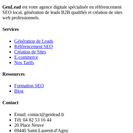
GenLead
est votre agence digitale spécialisée en
référencement
SEO local
,
génération de leads B2B qualifiés
et
création de sites
web professionnels
.
Services
Génération de Leads
Référencement SEO
Création de Sites
E-commerce
Nos Tarifs
Ressources
Formation SEO
Blog
Contact
Email: contact@genlead.fr
Tél: 04 82 53 16 44
20 Place Neuve
69440 Saint-Laurent-d'Agny