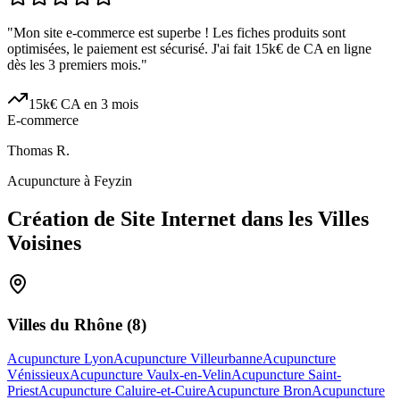
"
Mon site e-commerce est superbe ! Les fiches produits sont
optimisées, le paiement est sécurisé. J'ai fait 15k€ de CA en ligne
dès les 3 premiers mois.
"
15k€ CA en 3 mois
E-commerce
Thomas R.
Acupuncture à Feyzin
Création de Site Internet dans les Villes
Voisines
Villes du
Rhône
(
8
)
Acupuncture Lyon
Acupuncture Villeurbanne
Acupuncture
Vénissieux
Acupuncture Vaulx-en-Velin
Acupuncture Saint-
Priest
Acupuncture Caluire-et-Cuire
Acupuncture Bron
Acupuncture