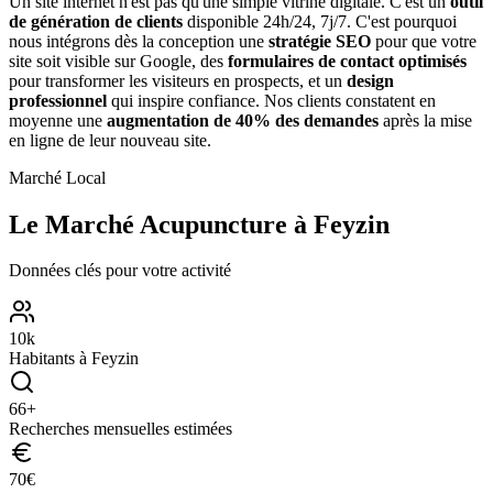
Un site internet n'est pas qu'une simple vitrine digitale. C'est un
outil
de génération de clients
disponible 24h/24, 7j/7. C'est pourquoi
nous intégrons dès la conception une
stratégie SEO
pour que votre
site soit visible sur Google, des
formulaires de contact optimisés
pour transformer les visiteurs en prospects, et un
design
professionnel
qui inspire confiance. Nos clients constatent en
moyenne une
augmentation de 40% des demandes
après la mise
en ligne de leur nouveau site.
Marché Local
Le Marché
Acupuncture
à
Feyzin
Données clés pour votre activité
10
k
Habitants à
Feyzin
66
+
Recherches mensuelles estimées
70
€