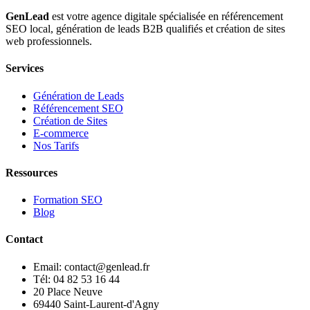
GenLead
est votre agence digitale spécialisée en
référencement
SEO local
,
génération de leads B2B qualifiés
et
création de sites
web professionnels
.
Services
Génération de Leads
Référencement SEO
Création de Sites
E-commerce
Nos Tarifs
Ressources
Formation SEO
Blog
Contact
Email: contact@genlead.fr
Tél: 04 82 53 16 44
20 Place Neuve
69440 Saint-Laurent-d'Agny