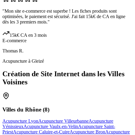
"
Mon site e-commerce est superbe ! Les fiches produits sont
optimisées, le paiement est sécurisé. J'ai fait 15k€ de CA en ligne
dès les 3 premiers mois.
"
15k€ CA en 3 mois
E-commerce
Thomas R.
Acupuncture à Gleizé
Création de Site Internet dans les Villes
Voisines
Villes du
Rhône
(
8
)
Acupuncture Lyon
Acupuncture Villeurbanne
Acupuncture
Vénissieux
Acupuncture Vaulx-en-Velin
Acupuncture Saint-
Priest
Acupuncture Caluire-et-Cuire
Acupuncture Bron
Acupuncture