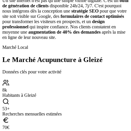
Un site internet n'est pas qu'une simple vitrine digitale. C'est un
outil
de génération de clients
disponible 24h/24, 7j/7. C'est pourquoi
nous intégrons dès la conception une
stratégie SEO
pour que votre
site soit visible sur Google, des
formulaires de contact optimisés
pour transformer les visiteurs en prospects, et un
design
professionnel
qui inspire confiance. Nos clients constatent en
moyenne une
augmentation de 40% des demandes
après la mise
en ligne de leur nouveau site.
Marché Local
Le Marché
Acupuncture
à
Gleizé
Données clés pour votre activité
8
k
Habitants à
Gleizé
53
+
Recherches mensuelles estimées
70
€