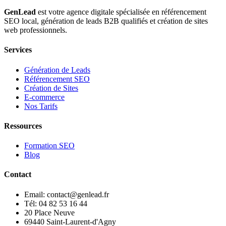
GenLead
est votre agence digitale spécialisée en
référencement
SEO local
,
génération de leads B2B qualifiés
et
création de sites
web professionnels
.
Services
Génération de Leads
Référencement SEO
Création de Sites
E-commerce
Nos Tarifs
Ressources
Formation SEO
Blog
Contact
Email: contact@genlead.fr
Tél: 04 82 53 16 44
20 Place Neuve
69440 Saint-Laurent-d'Agny