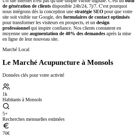
Un site internet n'est pas qu'une simple vitrine digitale. C'est un
outil
de génération de clients
disponible 24h/24, 7j/7. C'est pourquoi
nous intégrons dès la conception une
stratégie SEO
pour que votre
site soit visible sur Google, des
formulaires de contact optimisés
pour transformer les visiteurs en prospects, et un
design
professionnel
qui inspire confiance. Nos clients constatent en
moyenne une
augmentation de 40% des demandes
après la mise
en ligne de leur nouveau site.
Marché Local
Le Marché
Acupuncture
à
Monsols
Données clés pour votre activité
1
k
Habitants à
Monsols
5
+
Recherches mensuelles estimées
70
€