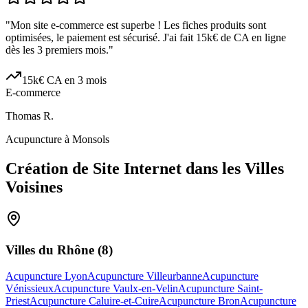
"
Mon site e-commerce est superbe ! Les fiches produits sont
optimisées, le paiement est sécurisé. J'ai fait 15k€ de CA en ligne
dès les 3 premiers mois.
"
15k€ CA en 3 mois
E-commerce
Thomas R.
Acupuncture à Monsols
Création de Site Internet dans les Villes
Voisines
Villes du
Rhône
(
8
)
Acupuncture Lyon
Acupuncture Villeurbanne
Acupuncture
Vénissieux
Acupuncture Vaulx-en-Velin
Acupuncture Saint-
Priest
Acupuncture Caluire-et-Cuire
Acupuncture Bron
Acupuncture