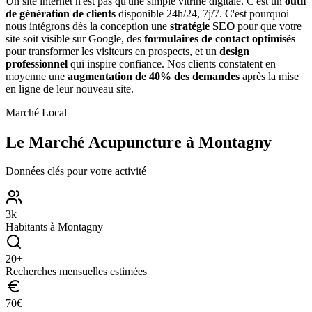
Un site internet n'est pas qu'une simple vitrine digitale. C'est un
outil
de génération de clients
disponible 24h/24, 7j/7. C'est pourquoi
nous intégrons dès la conception une
stratégie SEO
pour que votre
site soit visible sur Google, des
formulaires de contact optimisés
pour transformer les visiteurs en prospects, et un
design
professionnel
qui inspire confiance. Nos clients constatent en
moyenne une
augmentation de 40% des demandes
après la mise
en ligne de leur nouveau site.
Marché Local
Le Marché
Acupuncture
à
Montagny
Données clés pour votre activité
3
k
Habitants à
Montagny
20
+
Recherches mensuelles estimées
70
€