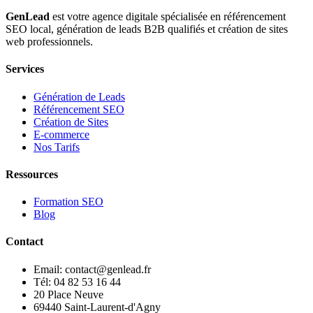
GenLead
est votre agence digitale spécialisée en
référencement
SEO local
,
génération de leads B2B qualifiés
et
création de sites
web professionnels
.
Services
Génération de Leads
Référencement SEO
Création de Sites
E-commerce
Nos Tarifs
Ressources
Formation SEO
Blog
Contact
Email: contact@genlead.fr
Tél: 04 82 53 16 44
20 Place Neuve
69440 Saint-Laurent-d'Agny