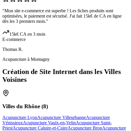
"
Mon site e-commerce est superbe ! Les fiches produits sont
optimisées, le paiement est sécurisé. J'ai fait 15k€ de CA en ligne
dès les 3 premiers mois.
"
15k€ CA en 3 mois
E-commerce
Thomas R.
Acupuncture à Montagny
Création de Site Internet dans les Villes
Voisines
Villes du
Rhône
(
8
)
Acupuncture Lyon
Acupuncture Villeurbanne
Acupuncture
Vénissieux
Acupuncture Vaulx-en-Velin
Acupuncture Saint-
Priest
Acupuncture Caluire-et-Cuire
Acupuncture Bron
Acupuncture