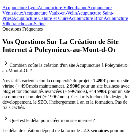
Acupuncture Lyon
Acupuncture Villeurbanne
Acupuncture
Vénissieux
Acupuncture Vaulx-en-Velin
Acupuncture Saint-
Priest
Acupuncture Caluire-et-Cuire
Acupuncture Bron
Acupuncture
Villefranche-sur-Saône
Questions Fréquentes
Vos Questions Sur La Création de Site
Internet à Poleymieux-au-Mont-d-Or
Combien coûte la création d'un site Acupuncture à Poleymieux-
au-Mont-d-Or ?
Nos tarifs varient selon la complexité du projet :
1 490€
pour un site
vitrine (+ 49€/mois maintenance),
2 990€
pour un site business avec
blog et fonctionnalités avancées (+ 99€/mois), et
4 990€
pour un site
e-commerce complet (+ 199€/mois). Ces tarifs incluent le design, le
développement, le SEO, l'hébergement 1 an et la formation. Pas de
frais cachés.
Quel est le délai pour créer mon site internet ?
Le délai de création dépend de la formule :
2-3 semaines
pour un