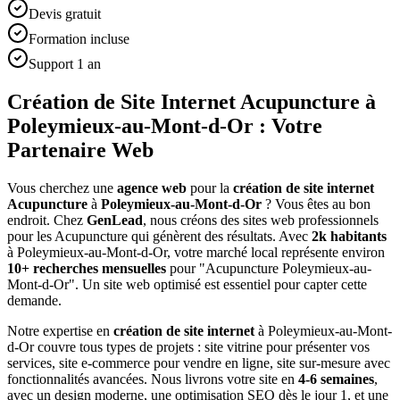
Devis gratuit
Formation incluse
Support 1 an
Création de Site Internet Acupuncture à
Poleymieux-au-Mont-d-Or : Votre
Partenaire Web
Vous cherchez une
agence web
pour la
création de site internet
Acupuncture
à
Poleymieux-au-Mont-d-Or
? Vous êtes au bon
endroit. Chez
GenLead
, nous créons des sites web professionnels
pour les
Acupuncture
qui génèrent des résultats. Avec
2
k habitants
à
Poleymieux-au-Mont-d-Or
, votre marché local représente environ
10
+ recherches mensuelles
pour "
Acupuncture
Poleymieux-au-
Mont-d-Or
". Un site web optimisé est essentiel pour capter cette
demande.
Notre expertise en
création de site internet
à
Poleymieux-au-Mont-
d-Or
couvre tous types de projets : site vitrine pour présenter vos
services, site e-commerce pour vendre en ligne, site sur-mesure avec
fonctionnalités avancées. Nous livrons votre site en
4-6 semaines
,
avec un design moderne, une optimisation SEO dès le jour 1, et une