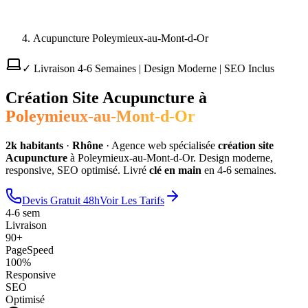
Acupuncture Poleymieux-au-Mont-d-Or
✓ Livraison 4-6 Semaines | Design Moderne | SEO Inclus
Création Site
Acupuncture
à
Poleymieux-au-Mont-d-Or
2
k habitants
·
Rhône
·
Agence web spécialisée
création site
Acupuncture
à
Poleymieux-au-Mont-d-Or
. Design moderne,
responsive, SEO optimisé. Livré
clé en main
en 4-6 semaines.
Devis Gratuit 48h
Voir Les Tarifs
4-6 sem
Livraison
90+
PageSpeed
100%
Responsive
SEO
Optimisé