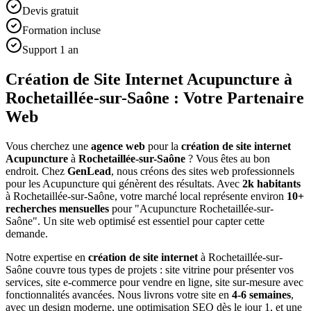
Devis gratuit
Formation incluse
Support 1 an
Création de Site Internet Acupuncture à
Rochetaillée-sur-Saône : Votre Partenaire
Web
Vous cherchez une
agence web
pour la
création de site internet
Acupuncture
à
Rochetaillée-sur-Saône
? Vous êtes au bon
endroit. Chez
GenLead
, nous créons des sites web professionnels
pour les
Acupuncture
qui génèrent des résultats. Avec
2
k habitants
à
Rochetaillée-sur-Saône
, votre marché local représente environ
10
+
recherches mensuelles
pour "
Acupuncture
Rochetaillée-sur-
Saône
". Un site web optimisé est essentiel pour capter cette
demande.
Notre expertise en
création de site internet
à
Rochetaillée-sur-
Saône
couvre tous types de projets : site vitrine pour présenter vos
services, site e-commerce pour vendre en ligne, site sur-mesure avec
fonctionnalités avancées. Nous livrons votre site en
4-6 semaines
,
avec un design moderne, une optimisation SEO dès le jour 1, et une