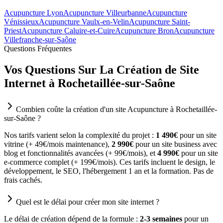
Acupuncture Lyon
Acupuncture Villeurbanne
Acupuncture
Vénissieux
Acupuncture Vaulx-en-Velin
Acupuncture Saint-
Priest
Acupuncture Caluire-et-Cuire
Acupuncture Bron
Acupuncture
Villefranche-sur-Saône
Questions Fréquentes
Vos Questions Sur La Création de Site
Internet à Rochetaillée-sur-Saône
Combien coûte la création d'un site Acupuncture à Rochetaillée-
sur-Saône ?
Nos tarifs varient selon la complexité du projet :
1 490€
pour un site
vitrine (+ 49€/mois maintenance),
2 990€
pour un site business avec
blog et fonctionnalités avancées (+ 99€/mois), et
4 990€
pour un site
e-commerce complet (+ 199€/mois). Ces tarifs incluent le design, le
développement, le SEO, l'hébergement 1 an et la formation. Pas de
frais cachés.
Quel est le délai pour créer mon site internet ?
Le délai de création dépend de la formule :
2-3 semaines
pour un