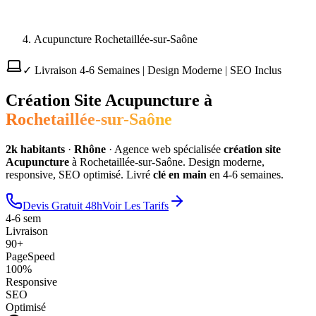
Acupuncture Rochetaillée-sur-Saône
✓ Livraison 4-6 Semaines | Design Moderne | SEO Inclus
Création Site
Acupuncture
à
Rochetaillée-sur-Saône
2
k habitants
·
Rhône
·
Agence web spécialisée
création site
Acupuncture
à
Rochetaillée-sur-Saône
. Design moderne,
responsive, SEO optimisé. Livré
clé en main
en 4-6 semaines.
Devis Gratuit 48h
Voir Les Tarifs
4-6 sem
Livraison
90+
PageSpeed
100%
Responsive
SEO
Optimisé