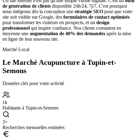
Un site internet n'est pas qu'une simple vitrine digitale. C'est un
outil
de génération de clients
disponible 24h/24, 7j/7. C'est pourquoi
nous intégrons dès la conception une
stratégie SEO
pour que votre
site soit visible sur Google, des
formulaires de contact optimisés
pour transformer les visiteurs en prospects, et un
design
professionnel
qui inspire confiance. Nos clients constatent en
moyenne une
augmentation de 40% des demandes
après la mise
en ligne de leur nouveau site.
Marché Local
Le Marché
Acupuncture
à
Tupin-et-
Semons
Données clés pour votre activité
1
k
Habitants à
Tupin-et-Semons
3
+
Recherches mensuelles estimées