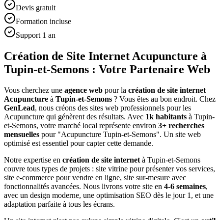
Devis gratuit
Formation incluse
Support 1 an
Création de Site Internet Acupuncture à
Tupin-et-Semons : Votre Partenaire Web
Vous cherchez une
agence web
pour la
création de site internet
Acupuncture
à
Tupin-et-Semons
? Vous êtes au bon endroit. Chez
GenLead
, nous créons des sites web professionnels pour les
Acupuncture
qui génèrent des résultats. Avec
1
k habitants
à
Tupin-
et-Semons
, votre marché local représente environ
3
+ recherches
mensuelles
pour "
Acupuncture
Tupin-et-Semons
". Un site web
optimisé est essentiel pour capter cette demande.
Notre expertise en
création de site internet
à
Tupin-et-Semons
couvre tous types de projets : site vitrine pour présenter vos services,
site e-commerce pour vendre en ligne, site sur-mesure avec
fonctionnalités avancées. Nous livrons votre site en
4-6 semaines
,
avec un design moderne, une optimisation SEO dès le jour 1, et une
adaptation parfaite à tous les écrans.